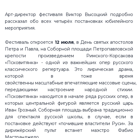
Арт-директор фестиваля Виктор Высоцкий подробно
рассказал обо всех четырёх постановках юбилейного
мероприятия.
Фестиваль откроется
12 июля
, в День святых апостолов
Петра и Павла, на Соборной площади Петропавловской
крепости произведением Римского-Корсакова
«Псковитянка» - одной из важнейших опер русского
классического репертуара. Это лирическая драма,
которой в тоже время
свойственны масштабные впечатляющие массовые сцены,
передающими настроение народной стихии.
«Псковитянка» находится в начале ряда русских опер, в
которых центральной фигурой является русский царь
Иван Грозный. Соборная площадь выбрана традиционно
для спектакля русской школы, в случае, если в
постановке действуют «почившие властители Руси». За
дирижёрский пульт встанет маэстро Фабио
Мастранджело.