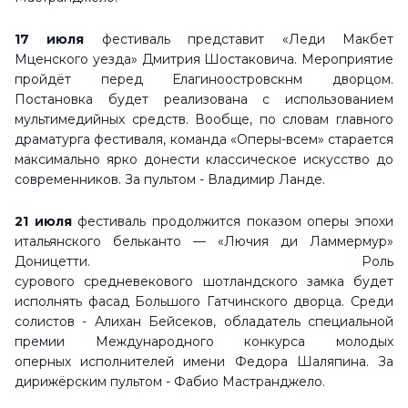
17 июля
фестиваль представит «Леди Макбет
Мценского уезда» Дмитрия Шостаковича. Мероприятие
пройдёт перед Елагиноостровскнм дворцом.
Постановка будет реализована с использованием
мультимедийных средств. Вообще, по словам главного
драматурга фестиваля, команда «Оперы-всем» старается
максимально ярко донести классическое искусство до
современников. За пультом - Владимир Ланде.
21 июля
фестиваль продолжится показом оперы эпохи
итальянского бельканто — «Лючия ди Ламмермур»
Доницетти. Роль
сурового средневекового шотландского замка будет
исполнять фасад Большого Гатчинского дворца. Среди
солистов - Алихан Бейсеков, обладатель специальной
премии Международного конкурса молодых
оперных исполнителей имени Федора Шаляпина. За
дирижёрским пультом - Фабио Мастранджело.