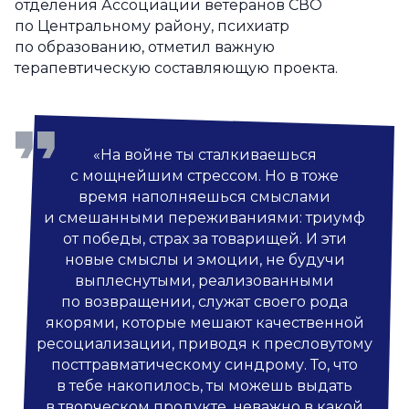
отделения Ассоциации ветеранов СВО
по Центральному району, психиатр
по образованию, отметил важную
терапевтическую составляющую проекта.
«На войне ты сталкиваешься
с мощнейшим стрессом. Но в тоже
время наполняешься смыслами
и смешанными переживаниями: триумф
от победы, страх за товарищей. И эти
новые смыслы и эмоции, не будучи
выплеснутыми, реализованными
по возвращении, служат своего рода
якорями, которые мешают качественной
ресоциализации, приводя к пресловутому
посттравматическому синдрому. То, что
в тебе накопилось, ты можешь выдать
в творческом продукте, неважно в какой