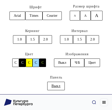
Размер шрифта
Шрифт
A
Arial
Times
Courier
A
A
Кернинг
Интервал
1.0
1.5
2.0
1.0
1.5
2.0
Цвет
Изображения
C
C
C
C
C
Выкл
Ч/Б
Цвет
Панель
Выкл