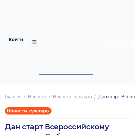
Многомерность
Кинокарта
культуры
Петербурга
Уличные
Медиацентр
выступления
Войти
Календарь
Куда
Версия для
слабовидящи
событий
пойти
Cотрудничество
Инклюзия
Билеты
Конкурсы
Главная
Новоcти
Новости культуры
Дан старт Всеро
Новости культуры
Дан старт Всероссийскому