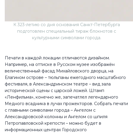
К 323-летию со дня основания Санкт-Петербурга
подготовлен специальный тираж блокнотов с
культурными символами города.
Печати в каждой локации отличаются дизайном.
Например, на оттиске в Русском музее изображён
величественный фасад Михайловского дворца, на
Елагином острове – тюльпаны ежегодного масштабного
фестиваля, в Александринском театре – вид зала
исторической сцены с царской ложей. Штамп
«Ленфильма», конечно же, запечатлел легендарного
Медного всадника в лучах прожекторов. Собрать печати
с главными символами города – Ангелом с
Александровской колонны и Ангелом со шпиля
Петропавловской крепости – можно будет в
информационных центрах Городского