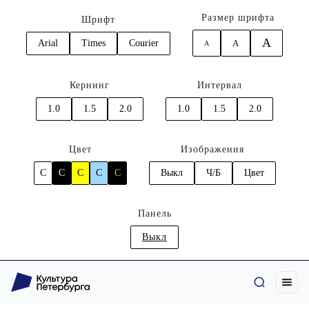
Размер шрифта
Шрифт
A
Arial
Times
Courier
A
A
Кернинг
Интервал
1.0
1.5
2.0
1.0
1.5
2.0
Цвет
Изображения
C
C
C
C
C
Выкл
Ч/Б
Цвет
Панель
Выкл