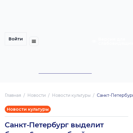
Многомерность
Кинокарта
культуры
Петербурга
Уличные
Медиацентр
выступления
Войти
Календарь
Куда
Версия для
слабовидящи
событий
пойти
Cотрудничество
Инклюзия
Билеты
Конкурсы
Главная
Новоcти
Новости культуры
Санкт-Петербург
Новости культуры
Санкт-Петербург выделит