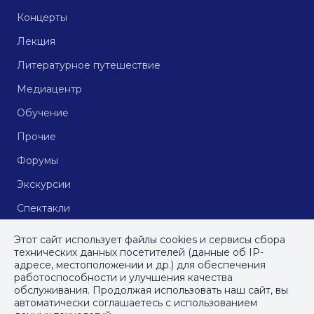
Концерты
Лекция
Литературное путешествие
Медиацентр
Обучение
Прочие
Форумы
Экскурсии
Спектакли
Кинопоказы
Этот сайт использует файлы cookies и сервисы сбора
технических данных посетителей (данные об IP-
адресе, местоположении и др.) для обеспечения
работоспособности и улучшения качества
© СПб ГБУДПО
«Институт культурных программ»
, 2023
обслуживания. Продолжая использовать наш сайт, вы
автоматически соглашаетесь с использованием
ПОЛИТИКА КОНФИДЕНЦИАЛЬНОСТИ