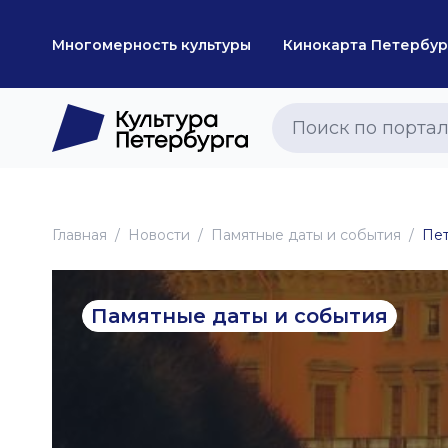
Многомерность культуры
Кинокарта Петербур
Главная
Новоcти
Памятные даты и события
Пет
Памятные даты и события