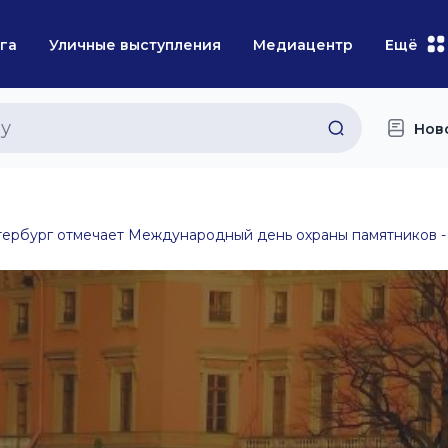
га
Уличные выступления
Медиацентр
Ещё
Нов
ербург отмечает Международный день охраны памятников -