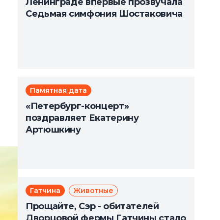
Ленинграде впервые прозвучала
Седьмая симфония Шостаковича
Памятная дата
«Петербург-концерт»
поздравляет Екатерину
Артюшкину
Гатчина
Животные
Прощайте, Сэр - обитателей
Дворцовой фермы Гатчины стало