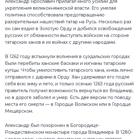
Александр Ярославич прилагал много усилий для
укрепления великокняжеской власти. Его умелая
политика способствовала предотвращению
разорительных нашествий татар на Русь. Несколько раз
он сам ездил в Золотую Орду и добился освобождения
русских от обязанности выступать войском на стороне
татарских ханов в их войнах с другими народами.
В 1262 году вспыхнули волнения в суздальских городах:
были перебиты ханские баскаки и изгнаны татарские
купцы. Чтобы умилостивить татарского хана, князь лично
отправился с дарами в Орду. Хан удерживал его подле
себя всю зиму и лето, и только осенью 1263 года русский
правитель получил возможность вернуться во Владимир,
но в дороге заболел и умер. Есть две версии по поводу
места его смерти — в Городце Волжском или в Городце
Мещёрском.
Александр был похоронен в Богородице-
Рождественском монастыре города Владимира. В 1280-