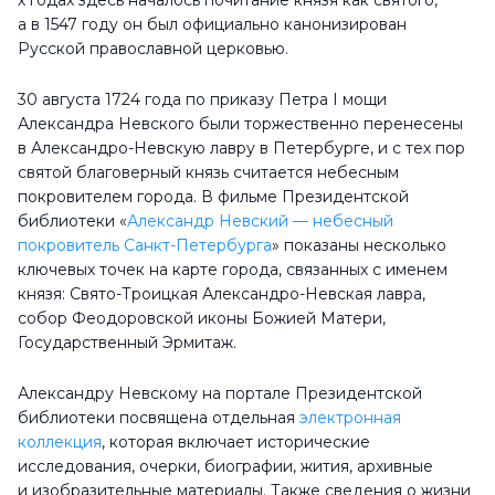
х годах здесь началось почитание князя как святого,
а в 1547 году он был официально канонизирован
Русской православной церковью.
30 августа 1724 года по приказу Петра I мощи
Александра Невского были торжественно перенесены
в Александро-Невскую лавру в Петербурге, и с тех пор
святой благоверный князь считается небесным
покровителем города. В фильме Президентской
библиотеки «
Александр Невский — небесный
покровитель Санкт-Петербурга
» показаны несколько
ключевых точек на карте города, связанных с именем
князя: Свято-Троицкая Александро-Невская лавра,
собор Феодоровской иконы Божией Матери,
Государственный Эрмитаж.
Александру Невскому на портале Президентской
библиотеки посвящена отдельная
электронная
коллекция
, которая включает исторические
исследования, очерки, биографии, жития, архивные
и изобразительные материалы. Также сведения о жизни