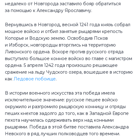
недалеко от Новгорода заставило бояр обратиться
за помощью к Александру Ярославичу.
Вернувшись в Новгород, весной 1241 года князь собрал
мощное войско и отбил занятые рыцарями крепость
Копорье и Водскую землю. Освободив Псков
и Изборск, новгородцы вторглись на территорию
Ливонского ордена. Вскоре против русского отряда
выступило большое конное войско во главе с магистром
ордена. 5 апреля 1242 года произошло решающее
сражение на льду Чудского озера, вошедшее в историю
как
Ледовое побоище
.
В истории военного искусства эта победа имела
исключительное значение: русское пешее войско
окружило и разгромило рыцарскую конницу и отряды
пеших кнехтов задолго до того, как в Западной Европе
пехота научилась одерживать верх над конными
рыцарями. Победа в этой битве поставила Александра
Невского в ряд лучших полководцев того времени.