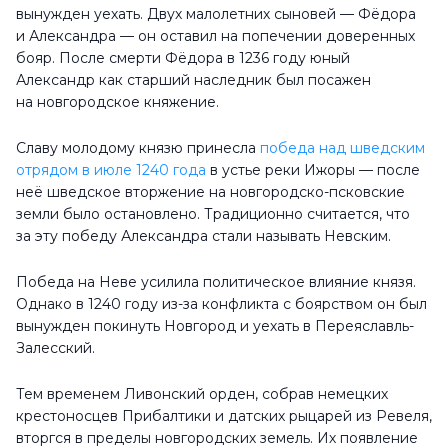
вынужден уехать. Двух малолетних сыновей — Фёдора
и Александра — он оставил на попечении доверенных
бояр. После смерти Фёдора в 1236 году юный
Александр как старший наследник был посажен
на новгородское княжение.
Славу молодому князю принесла
победа над шведским
отрядом в июле 1240 года
в устье реки Ижоры — после
неё шведское вторжение на новгородско-псковские
земли было остановлено. Традиционно считается, что
за эту победу Александра стали называть Невским.
Победа на Неве усилила политическое влияние князя.
Однако в 1240 году из-за конфликта с боярством он был
вынужден покинуть Новгород и уехать в Переяславль-
Залесский.
Тем временем Ливонский орден, собрав немецких
крестоносцев Прибалтики и датских рыцарей из Ревеля,
вторгся в пределы новгородских земель. Их появление