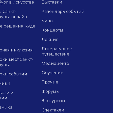
ург в искусстве
Выставки
 Санкт-
Календарь событий
бурга онлайн
Кино
е решения: куда
Концерты
Лекция
Литературное
урная инклюзия
путешествие
ки мест Санкт-
Медиацентр
бурга
Обучение
рки событий
Прочие
ники
Форумы
тажи и
зии
Экскурсии
имика
Спектакли