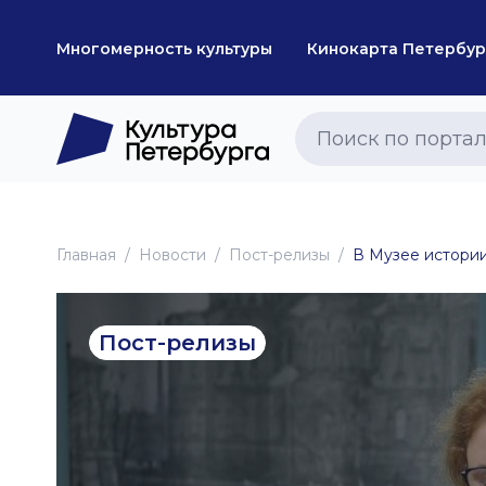
Многомерность культуры
Кинокарта Петербур
Главная
Новоcти
Пост-релизы
В Музее истори
Пост-релизы