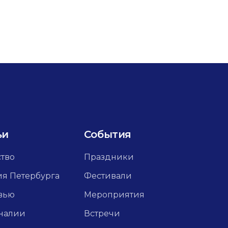
ьи
События
ство
Праздники
ия Петербурга
Фестивали
вью
Мероприятия
налии
Встречи