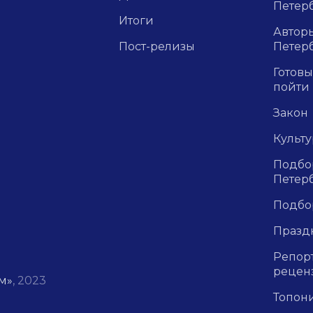
Петерб
Итоги
Авторы
Пост-релизы
Петер
Готовы
пойти
Закон
Культ
Подбор
Петер
Подбо
Празд
Репор
рецен
м»
, 2023
Топон