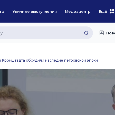
га
Уличные выступления
Медиацентр
Ещё
Нов
и Кронштадта обсудили наследие петровской эпохи