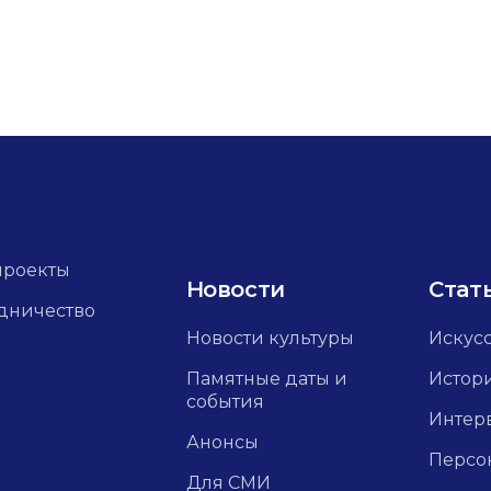
проекты
Новости
Стат
дничество
Новости культуры
Искус
Памятные даты и
Истор
события
Интер
Анонсы
Персо
Для СМИ