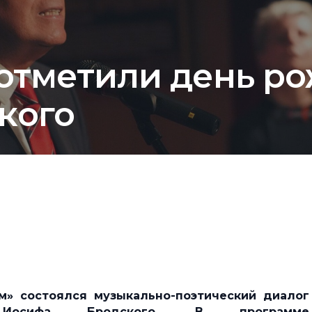
 отметили день р
кого
м» состоялся музыкально-поэтический диалог
сифа Бродского. В программе