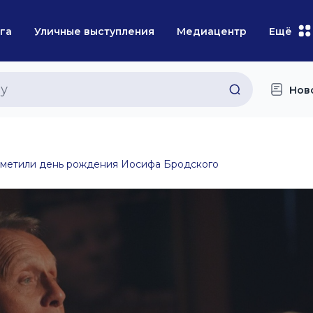
га
Уличные выступления
Медиацентр
Ещё
Нов
тметили день рождения Иосифа Бродского