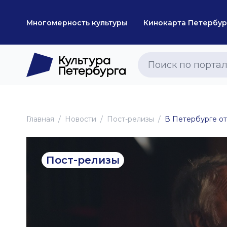
Многомерность культуры
Кинокарта Петербур
Главная
Новоcти
Пост-релизы
В Петербурге о
Пост-релизы