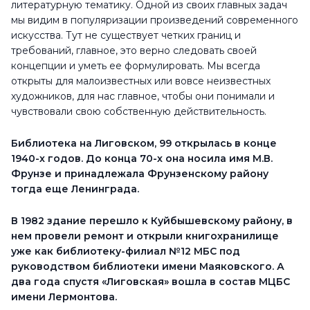
литературную тематику. Одной из своих главных задач
Четверг
9:00 - 20:00
мы видим в популяризации произведений современного
Пятница
9:00 - 20:00
искусства. Тут не существует четких границ и
требований, главное, это верно следовать своей
Суббота
10:00 - 18:00
концепции и уметь ее формулировать. Мы всегда
открыты для малоизвестных или вовсе неизвестных
художников, для нас главное, чтобы они понимали и
чувствовали свою собственную действительность.
Библиотека на Лиговском, 99 открылась в конце
1940-х годов. До конца 70-х она носила имя М.В.
Фрунзе и принадлежала Фрунзенскому району
тогда еще Ленинграда.
В 1982 здание перешло к Куйбышевскому району, в
нем провели ремонт и открыли книгохранилище
уже как библиотеку-филиал №12 МБС под
руководством библиотеки имени Маяковского. А
два года спустя «Лиговская» вошла в состав МЦБС
имени Лермонтова.