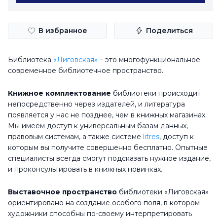
В избранное
Поделиться
Библиотека
«Лиговская»
– это многофункциональное
Построить маршрут
современное библиотечное пространство.
Контакты
Книжное комплектование
библиотеки происходит
lib@lplib.ru
непосредственно через издателей, и литература
появляется у нас не позднее, чем в книжных магазинах.
lermontovka-spb.ru
Мы имеем доступ к универсальным базам данных,
+7 (812) 764-31-71
правовым системам, а также системе
litres
, доступ к
которым вы получите совершенно бесплатно. Опытные
Расписание
специалисты всегда смогут подсказать нужное издание,
и проконсультировать в книжных новинках.
Понедельник
9:00 - 20:00
Вторник
9:00 - 20:00
Выставочное пространство
библиотеки «Лиговская»
ориентировано на создание особого поля, в котором
Среда
9:00 - 20:00
художники способны по-своему интерпретировать