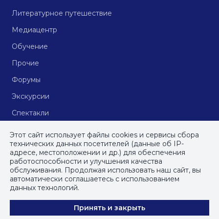
Литературное путешествие
Медиацентр
Обучение
Прочие
Форумы
Экскурсии
Спектакли
Кинопоказы
Этот сайт использует файлы cookies и сервисы сбора
технических данных посетителей (данные об IP-
адресе, местоположении и др.) для обеспечения
работоспособности и улучшения качества
© СПб ГБУДПО
«Институт культурных программ»
, 2023
обслуживания. Продолжая использовать наш сайт, вы
автоматически соглашаетесь с использованием
ПОЛИТИКА КОНФИДЕНЦИАЛЬНОСТИ
данных технологий.
ПОЛЬЗОВАТЕЛЬСКОЕ СОГЛАШЕНИЕ
Принять и закрыть
КАРТА САЙТА