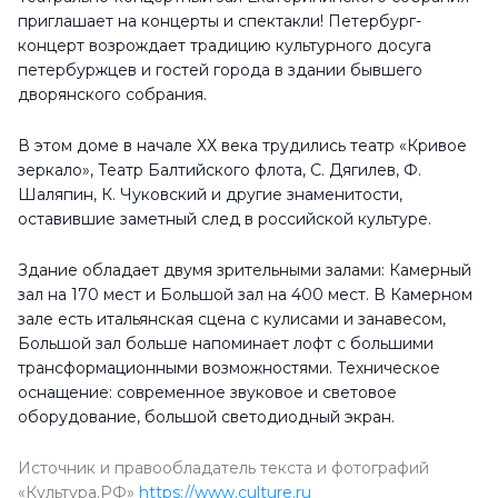
приглашает на концерты и спектакли! Петербург-
Контакты
концерт возрождает традицию культурного досуга
director@petroconcert.spb.ru
петербуржцев и гостей города в здании бывшего
дворянского собрания.
petroconcert.spb.ru
+7 (812) 779-10-97
В этом доме в начале ХХ века трудились театр «Кривое
зеркало», Театр Балтийского флота, С. Дягилев, Ф.
Расписание
Шаляпин, К. Чуковский и другие знаменитости,
оставившие заметный след в российской культуре.
Понедельник
10:00 - 22:00
Вторник
10:00 - 22:00
Здание обладает двумя зрительными залами: Камерный
зал на 170 мест и Большой зал на 400 мест. В Камерном
Среда
10:00 - 22:00
зале есть итальянская сцена с кулисами и занавесом,
Четверг
10:00 - 22:00
Большой зал больше напоминает лофт с большими
трансформационными возможностями. Техническое
Пятница
10:00 - 22:00
оснащение: современное звуковое и световое
оборудование, большой светодиодный экран.
Суббота
10:00 - 22:00
Воскресенье
10:00 - 22:00
Источник и правообладатель текста и фотографий
«Культура.РФ»
https://www.culture.ru