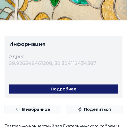
Информация
Адрес
59.926549461208, 30.304112434387
Подробнее
В избранное
Поделиться
Построить маршрут
Театрально-концертный зал Екатерининского собрания