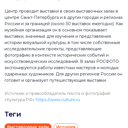
Среда
11:00 - 19:00
Центр проводит выставки в своих выставочных залах в
Четверг
12:00 - 21:00
центре Санкт-Петербурга и в других городах и регионах
Пятница
12:00 - 21:00
России и за границей (около 30 выставок ежегодно). Как
музейная организация он в основном показывает
Суббота
11:00 - 19:00
выставки, значимые для изучения и представления
истории визуальной культуры, в том числе собственные
Воскресенье
11:00 - 19:00
исследовательские проекты, представляющие
фотографию в контексте исторических событий и
искусствоведческих исследований. В залах РОСФОТО
экспонируются работы известных мастеров и молодых
одаренных художников. Для других регионов России он
готовит и организует путешествующие выставки.
Источник и правообладатель текста и фотографий
«Культура.РФ»
https://www.culture.ru
Теги
Выставочные залы
История