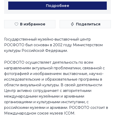
Подробнее
В избранное
Поделиться
Государственный музейно-выставочный центр
Построить маршрут
РОСФОТО был основан в 2002 году Министерством
культуры Российской Федерации.
Контакты
office@rosphoto.org
РОСФОТО осуществляет деятельность по всем
направлениям актуальной проблематики, связанной с
rosphoto.org
фотографией и изображением: выставочные, научно-
+7 (812) 500-70-00
исследовательские и образовательные программы в
области визуальной культуры. В своей деятельности
Расписание
Центр активно сотрудничает c авторитетными
международными музейными и архивными
Понедельник
11:00 - 19:00
организациями и культурными институтами, с
Вторник
12:00 - 21:00
российскими музеями и архивами. РОСФОТО состоит в
Международном союзе музеев ICOM.