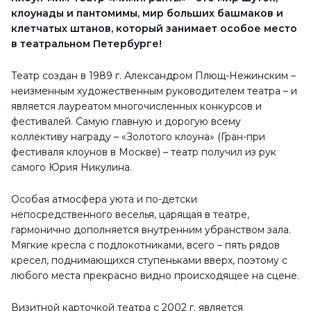
клоунады и пантомимы, мир больших башмаков и
Контакты
клетчатых штанов, который занимает особое место
в театральном Петербурге!
pr-mim@mail.ru
www.mimigrants.ru
Театр создан в 1989 г. Александром Плющ-Нежинским –
неизменным художественным руководителем театра – и
+7 (812) 678-96-01
является лауреатом многочисленных конкурсов и
фестивалей. Самую главную и дорогую всему
Расписание
коллективу награду – «Золотого клоуна» (Гран-при
Понедельник
10:00 - 18:00
фестиваля клоунов в Москве) – театр получил из рук
самого Юрия Никулина.
Вторник
10:00 - 18:00
Среда
10:00 - 18:00
Особая атмосфера уюта и по-детски
непосредственного веселья, царящая в театре,
Четверг
10:00 - 18:00
гармонично дополняется внутренним убранством зала.
Мягкие кресла с подлокотниками, всего – пять рядов
Пятница
10:00 - 18:00
кресел, поднимающихся ступеньками вверх, поэтому с
Суббота
11:00 - 20:00
любого места прекрасно видно происходящее на сцене.
Воскресенье
11:00 - 16:00
Визитной карточкой театра с 2002 г. является