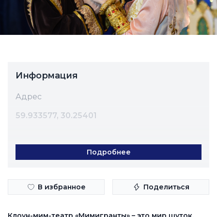
Информация
Адрес
59.933577, 30.25401
Подробнее
В избранное
Поделиться
Построить маршрут
Клоун-мим-театр «Мимигранты» – это мир шуток,