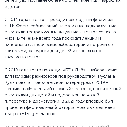
репертуар, поставил более 40 спектаклей для взрослых
и детей.
Воскресенье
10.5:00 - 20:00
С 2014 года в театре проходит ежегодный фестиваль
«БТК-Фест», собирающий на своих площадках лучшие
спектакли театра кукол и визуального театра со всего
мира. В течение всего года проходят лекции и
видеопоказы, творческие лаборатории и встречи со
зрителями, экскурсии для детей и взрослых по
закулисью театра.
С 2018 года театр проводит «БТК-Лаб» – лабораторию
для молодых режиссеров под руководством Руслана
Кудашова по новой детской литературе», с 2019 –
фестиваль «Маленький сложный человек», посвященный
спектаклям для детей и подростков по новой
литературе и драматургии. В 2021 году впервые был
проведен фестиваль-лаборатория молодых деятелей
театра «БТК. generation».
Источник и правообладатель текста и фотографий