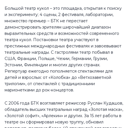
Большой театр кукол – это площадка, открытая к поиску
Построить маршрут
и эксперименту; 4 сцены, 2 фестиваля, лаборатории,
множество премьер – БТК не перестает
Контакты
демонстрировать зрителям широчайший диапазон
btkpuppets@gmail.com
выразительных средств и возможностей современного
театра кукол. Постановки театра участвуют в
puppets.ru
престижных международных фестивалях и завоевывают
+7 (812) 273-66-72
театральные награды. С гастролями театр побывал в
США, Франции, Польше, Чехии, Германии, Грузии,
Эстонии, Финляндии и многих других странах.
Расписание
Репертуар ежегодно пополняется спектаклями для
Понедельник
10.5:00 - 20:00
детей и взрослых: от «Колобка» до «Ветхозаветной
трилогии», от спектаклей с традиционными
Вторник
10.5:00 - 20:00
марионетками до рок-концертов.
Среда
10.5:00 - 20:00
С 2006 года БТК возглавляет режиссер Руслан Кудашов,
Четверг
10.5:00 - 20:00
обладатель высших театральных наград «Золотая маска»,
Пятница
10.5:00 - 20:00
«Золотой софит», «Арлекин» и других. За 15 лет работы в
театре он сформировал новую труппу, обновил
Суббота
10.5:00 - 20:00