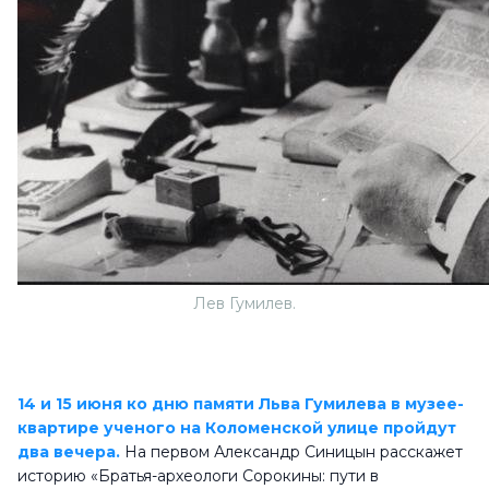
Лев Гумилев.
14 и 15 июня ко дню памяти Льва Гумилева в музее-
квартире ученого на Коломенской улице пройдут
два вечера.
На первом Александр Синицын расскажет
историю «Братья-археологи Сорокины: пути в