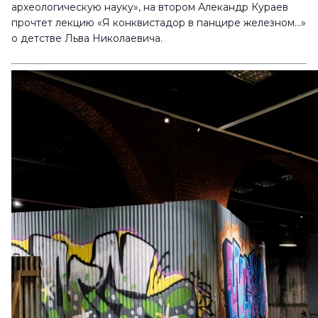
археологическую науку», на втором Алекандр Кураев
прочтет лекцию «Я конквистадор в панцире железном...»
о детстве Льва Николаевича.