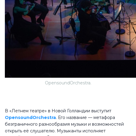
OpensoundOrchestra.
В «Летнем театре» в Новой Голландии выступит
OpensoundOrchestra
. Его название — метафора
безграничного разнообразия музыки и возможностей
открыть её слушателю. Музыканты исполняет