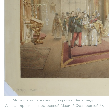
Михай Зичи. Венчание цесаревича Александра
Александровича с цесаревной Марией Федоровной 28