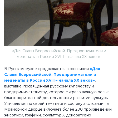
«Для Славы Всероссийской. Предприниматели и
меценаты в России XVIII – начала XX веков».
В Русском музее продолжается экспозиция
«Для
Славы Всероссийской. Предприниматели и
меценаты в России XVIII – начала XX веков»
,
выставке, посвященная русскому купечеству и
предпринимательству, которое сыграло важную роль в
благотворительной деятельности и развитии культуры.
Уникальная по своей тематике и составу экспозиция в
Мраморном дворце включает более 200 произведений
живописи, графики, скульптуры, декоративно-