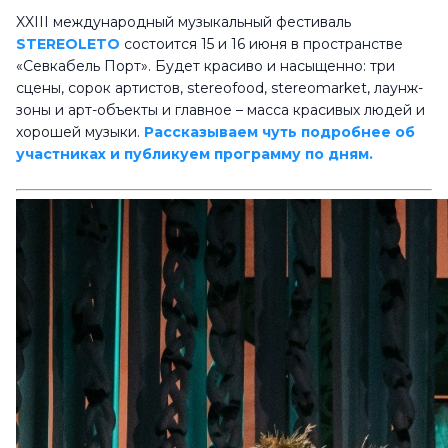
XXIII международный музыкальный фестиваль
STEREOLETO
состоится 15 и 16 июня в пространстве
«Севкабель Порт». Будет красиво и насыщенно: три
сцены, сорок артистов, stereofood, stereomarket, лаунж-
зоны и арт-объекты и главное – масса красивых людей и
хорошей музыки.
Рассказываем чуть подробнее об
участниках и публикуем программу по дням.