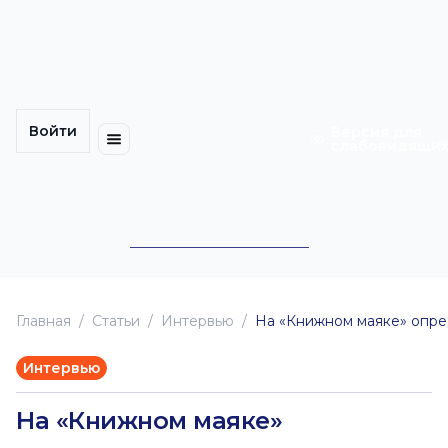
Многомерность
Кинокарта
культуры
Петербурга
Уличные
Медиацентр
выступления
Войти
Календарь
Куда
Версия для
слабовидящи
событий
пойти
Cотрудничество
Инклюзия
Билеты
Конкурсы
Главная
Статьи
Интервью
На «Книжном маяке» опред
Интервью
На «Книжном маяке»