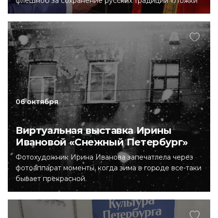
флешмоб за сохранение русских традиций «Ложки
существуют!». Провела акцию и задавала вопросы
медиа-персонам юнкор портала «Культура
Петербурга».
06 октября
Виртуальная выставка Ирины
Ивановой «Снежный Петербург»
Фотохудожник Ирина Иванова запечатлела через
фотоаппарат моменты, когда зима в городе все-таки
бывает прекрасной.