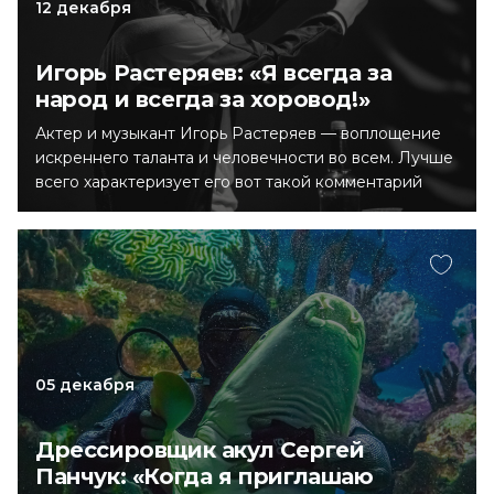
12 декабря
Игорь Растеряев: «Я всегда за
народ и всегда за хоровод!»
Актер и музыкант Игорь Растеряев — воплощение
искреннего таланта и человечности во всем. Лучше
всего характеризует его вот такой комментарий
слушателя: «Я думал, что на Василии Шукшине
русская мысль и боль закончились. А вот гляди,
сквозь пепелище такой росток пробился!». В общем,
если вкратце, Растеряев — настоящий. Публика это,
конечно, чувствует — полные залы, всегдашние
аншлаги, ангажементы рекой… И артист работает
для своих зрителей на износ.
05 декабря
Дрессировщик акул Сергей
Панчук: «Когда я приглашаю