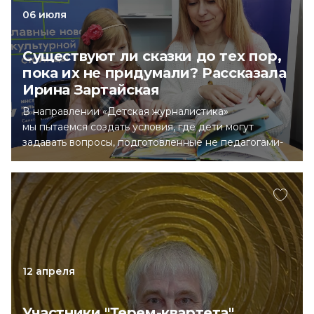
06 июля
Существуют ли сказки до тех пор,
пока их не придумали? Рассказала
Ирина Зартайская
В направлении «Детская журналистика»
мы пытаемся создать условия, где дети могут
задавать вопросы, подготовленные не педагогами-
наставниками, а те, что рождаются у самих детей.
Интервью Арианы Шампаровой (8 лет) с детской
писательницей Ириной Зартайской.
12 апреля
Участники "Терем-квартета"