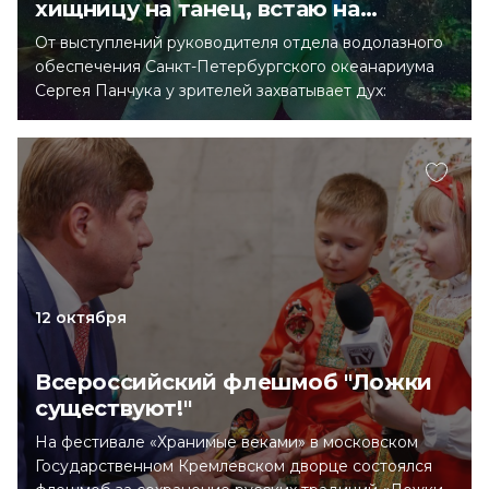
хищницу на танец, встаю на
колено»
От выступлений руководителя отдела водолазного
обеспечения Санкт-Петербургского океанариума
Сергея Панчука у зрителей захватывает дух:
дрессировщик танцует с трехметровыми акулами,
ставит хищниц «свечкой» и вращает над головой.
О том, как проходят тренировки и об акульей
ревности, Сергей рассказал порталу «Культура
Петербурга».
12 октября
Всероссийский флешмоб "Ложки
существуют!"
На фестивале «Хранимые веками» в московском
Государственном Кремлевском дворце состоялся