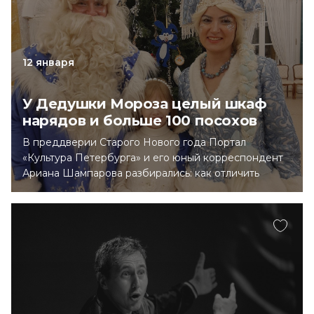
12 января
У Дедушки Мороза целый шкаф
нарядов и больше 100 посохов
В преддверии Старого Нового года Портал
«Культура Петербурга» и его юный корреспондент
Ариана Шампарова разбирались: как отличить
настоящего Дедушку Мороза от ненастоящего,
какой мешок нужен зимнему волшебнику, чтобы
носить в нем подарки для всех детишек Земли,
и сколько посохов хранится в шкафу у кудесника.
Для встречи с Дедушкой и его внучкой юный
журналист отправилась на новогоднюю елку
в Константиновский дворец.