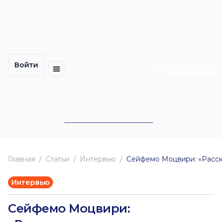
Многомерность
Кинокарта
культуры
Петербурга
Уличные
Медиацентр
выступления
Войти
Календарь
Куда
Версия для
слабовидящи
событий
пойти
Cотрудничество
Инклюзия
Билеты
Конкурсы
Главная
Статьи
Интервью
Сейфемо Моцвири: «Расск
Интервью
Сейфемо Моцвири: