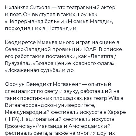
Нхланхла Ситхоле — это театральный актер
и поэт. Он выступал в таких шоу, как
«Непрерывная боль» и «Мюзикл Магади»,
проходивших в Шотландии.
Кеодиретсе Ммеква много играл на сцене в
Северо-Западной провинции ЮАР. В списке
его работ такие постановки, как «Лепатата /
Вувузе́ла», «Возвращение красного флага»,
«Искаженная судьба» и др.
Форчун Бенедикт Могваненг — опытный
специалист по свету и звуку, работавший на
таких престижных площадках, как театр Wits в
Витватерсрандском университете,
Международный фестиваль искусств в Хараре
(HIFA), Национальный фестиваль искусств
Грэхэмстаун/Макханда и Амстердамский
фестиваль света, а также на многих других.