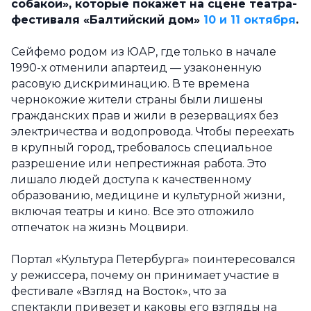
собакой», которые покажет на сцене театра-
фестиваля «Балтийский дом»
10 и 11 октября
.
Сейфемо родом из ЮАР, где только в начале
1990-х отменили апартеид — узаконенную
расовую дискриминацию. В те времена
чернокожие жители страны были лишены
гражданских прав и жили в резервациях без
электричества и водопровода. Чтобы переехать
в крупный город, требовалось специальное
разрешение или непрестижная работа. Это
лишало людей доступа к качественному
образованию, медицине и культурной жизни,
включая театры и кино. Все это отложило
отпечаток на жизнь Моцвири.
Портал «Культура Петербурга» поинтересовался
у режиссера, почему он принимает участие в
фестивале «Взгляд на Восток», что за
спектакли привезет и каковы его взгляды на