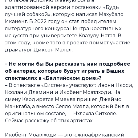
Но также исполню главную роль в
адаптированной версии постановки «Будь
лучшей собакой», которую написал Махубало
Иканенг. В 2022 году он стал победителем
литературного конкурса Центра креативных
искусств при университете Квазулу-Натал. В
этом году, кроме того в проекте примет участие
драматург Диксон Мэлел.
– Не могли бы Вы рассказать нам подробнее
об актерах, которые будут играть в Ваших
спектаклях в «Балтийском доме»?
– В спектакле «Система» участвуют: Ивонн Нкоси,
Ксолани Дламини и Икобенг Моатлходи. На
смену Кеодиретсе Ммеква пришел Джеймс
Манкгаба, а вместо Селло Маэпа, который был в
оригинальном составе, — Нхлахла Ситхоле.
Сейчас расскажу об этих артистах.
Икобенг Моатлходи — это южноафриканский