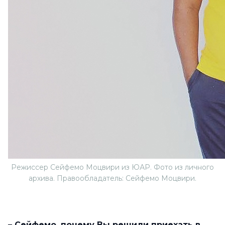
Режиссер Сейфемо Моцвири из ЮАР. Фото из личного
архива. Правообладатель: Сейфемо Моцвири.
– Сейфемо, почему Вы решили приехать в