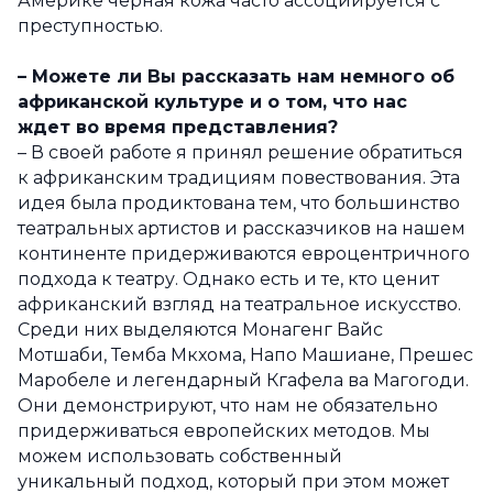
Америке черная кожа часто ассоциируется с
преступностью.
– Можете ли Вы рассказать нам немного об
африканской культуре и о том, что нас
ждет во время представления?
– В своей работе я принял решение обратиться
к африканским традициям повествования. Эта
идея была продиктована тем, что большинство
театральных артистов и рассказчиков на нашем
континенте придерживаются евроцентричного
подхода к театру. Однако есть и те, кто ценит
африканский взгляд на театральное искусство.
Среди них выделяются Монагенг Вайс
Мотшаби, Темба Мкхома, Напо Машиане, Прешес
Маробеле и легендарный Кгафела ва Магогоди.
Они демонстрируют, что нам не обязательно
придерживаться европейских методов. Мы
можем использовать собственный
уникальный подход, который при этом может