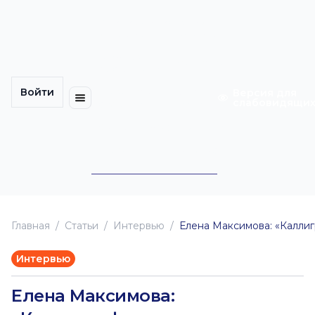
Многомерность
Кинокарта
культуры
Петербурга
Уличные
Медиацентр
выступления
Войти
Календарь
Куда
Версия для
слабовидящи
событий
пойти
Cотрудничество
Инклюзия
Билеты
Конкурсы
Главная
Статьи
Интервью
Елена Максимова: «Калли
Интервью
Елена Максимова: