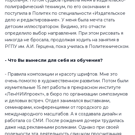
Корольчук. Потом судьба привела меня в издательско-
полиграфический техникум, по его окончании я
поступила в Политех по специальности «Издательское
дело и редактирование». У меня была мечта стать
детским иллюстратором. Видимо, это отчасти
определило выбор направления. При этом рисовать я
никогда не бросала, продолжая ходить на занятия в
РГПУ им. А.И. Герцена, пока училась в Политехническом.
- Что Вы вынесли для себя из обучения?
- Правила композиции и красоту шрифтов. Мне это
очень помогло в художественном развитии. Потом были
изумительные 15 лет работы в прекрасном институте
«ЛенНИИпроект», в бюро по организации симпозиумов
и деловых встреч. Отдел занимался выставками,
семинарами, конференциями от городского до
международного масштабов. А я создавала дизайн и
работала со СМИ. После рождения дочери трудилась
даже над рекламными роликами. Однако при своей
полезности эта деятельность слишком просчитанная