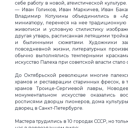
себе работу в новой, атеистической культуре
— Иван Голиков, Иван Маркичев, Иван Бакан
Владимир Котухины объединились в «А
миниатюру, перенеся на нее традиционную
живописи и условную стилистику изображе
другая утварь, расписанная летящими трой
и былинными сюжетами. Художники за
повседневной жизни, литературных произве
обычно выполнялись темперными красками
искусство Палеха при советской власти стал
До Октябрьской революции многие палехс
храмов и реставрации старинных фресок, в 
храмов Троице-Сергиевой лавры, Новоде
монументальном искусстве оказались во
росписями дворцы пионеров, дома культуры,
дворец в Санкт-Петербурге.
Мастера трудились в 10 городах СССР, но тол
нас в первозданном виде: