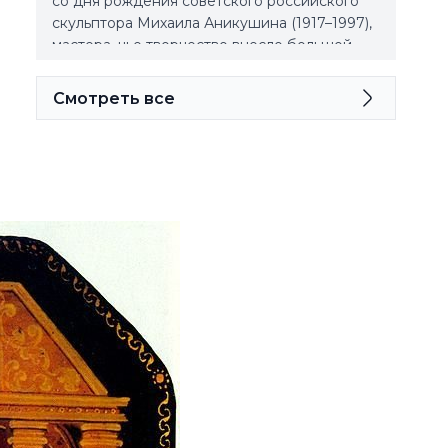
со дня рождения советского российского
скульптора Михаила Аникушина (1917–1997),
мастера, чье творчество внесло большой
вклад в формирование современного
облика нашего города.
Смотреть все