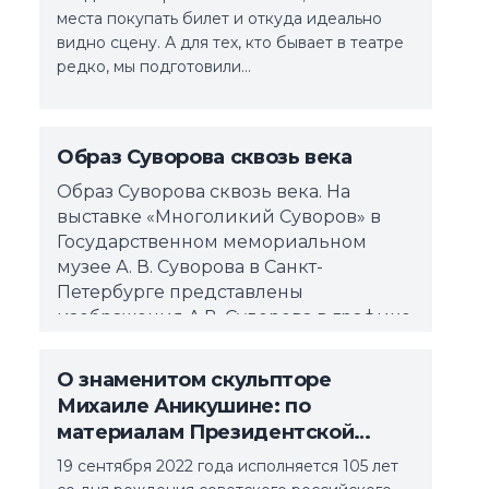
места покупать билет и откуда идеально
видно сцену. А для тех, кто бывает в театре
редко, мы подготовили…
Образ Суворова сквозь века
Образ Суворова сквозь века. На
выставке «Многоликий Суворов» в
Государственном мемориальном
музее А. В. Суворова в Санкт-
Петербурге представлены
изображения А.В. Суворова в графике,
живописи и скульптуре
О знаменитом скульпторе
Михаиле Аникушине: по
материалам Президентской
библиотеки
19 сентября 2022 года исполняется 105 лет