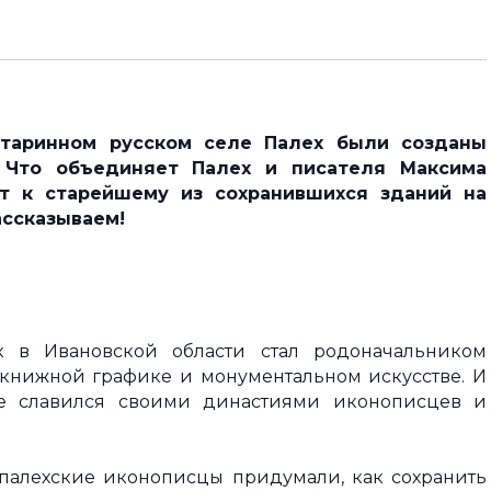
 старинном русском селе Палех были cозданы
. Что объединяет Палех и писателя Максима
т к старейшему из сохранившихся зданий на
ассказываем!
к в Ивановской области стал родоначальником
книжной графике и монументальном искусстве. И
ле славился своими династиями иконописцев и
палехские иконописцы придумали, как сохранить