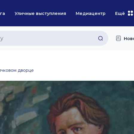
га
Уличные выступления
Медиацентр
Ещё
Нов
ичковом дворце