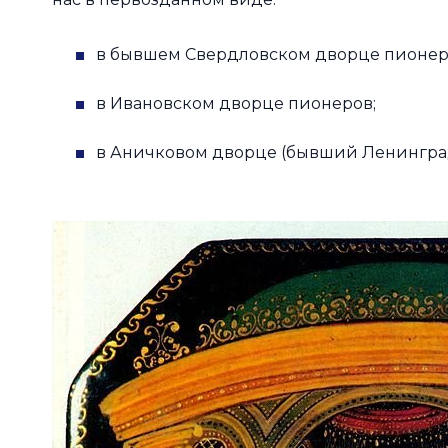
в бывшем Свердловском дворце пионер
в Ивановском дворце пионеров;
в Аничковом дворце (бывший Ленинград