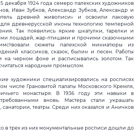
. 5 декабря 1924 года семеро палехских художников
ов, Иван Зубков, Александр Зубков, Александр и
ртель древней живописи» и освоили лаковую
 для древнерусской иконы технологию темперной
ния. Так появились яркие шкатулки, тарелки и
ками лошадей, жар-птицами и прочими сказочными
имствовали сюжеты палехской миниатюры из
дений классиков, сказок, былин и песен. Работы
 на черном фоне и расписывались золотом. Так
о считаться народным промыслом.
кие художники специализировались на росписях
том числе Грановитой палаты Московского Кремля,
вичьего монастыря. В 1936 году эти навыки в
стребованными вновь. Мастера стали украшать
 санатории, театры. Среди них оказался и Аничков
ько в трех из них монументальные росписи дошли до