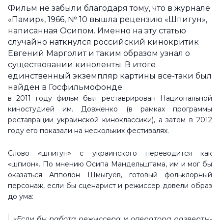
Фильм не забыли благодаря тому, что в журнале
«Памир», 1966, № 10 вышла рецензию «Шпигун»,
написанная Осипом. Именно на эту статью
случайно наткнулся российский кинокритик
Евгений Марголит и таким образом узнал о
существовании киноленты. В итоге
единственный экземпляр картины все-таки был
найден в Госфильмофонде.
в 2011 году фильм был реставрирован Национальной
киностудией им. Довженко (в рамках программы
реставрации украинской киноклассики), а затем в 2012
году его показали на нескольких фестивалях.
Слово «шпигун» с украинского переводится как
«шпион». По мнению Осипа Мандельштама, им и мог бы
оказаться Апполон Шмыгуев, готовый фольклорный
персонаж, если бы сценарист и режиссер довели образ
до ума:
«Если бы работа режиссера и оператора разверты­