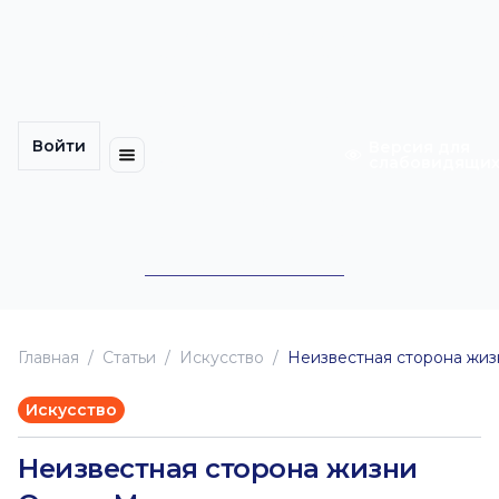
Многомерность
Кинокарта
культуры
Петербурга
Уличные
Медиацентр
выступления
Войти
Календарь
Куда
Версия для
слабовидящи
событий
пойти
Cотрудничество
Инклюзия
Билеты
Конкурсы
Главная
Статьи
Искусство
Неизвестная сторона жи
Искусство
Неизвестная сторона жизни