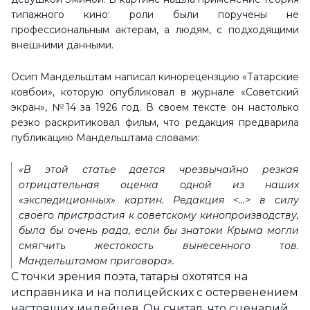
типажного кино: роли были поручены не
профессиональным актерам, а людям, с подходящими
внешними данными.
Осип Мандельштам написал кинорецензцию «Татарские
ковбои», которую опубликовал в журнале «Советский
экран», №14 за 1926 год. В своем тексте он настолько
резко раскритиковал фильм, что редакция предварила
публикацию Мандельштама словами:
«В этой статье дается чрезвычайно резкая
отрицательная оценка одной из наших
«экспедиционных» картин. Редакция <...> в силу
своего пристрастия к советскому кинопроизводству,
была бы очень рада, если бы знатоки Крыма могли
смягчить жестокость вынесенного тов.
Мандельштамом приговора».
С точки зрения поэта, татары охотятся на
исправника и на полицейских с остервенением
настоящих индейцев. Он считал, что сценарий