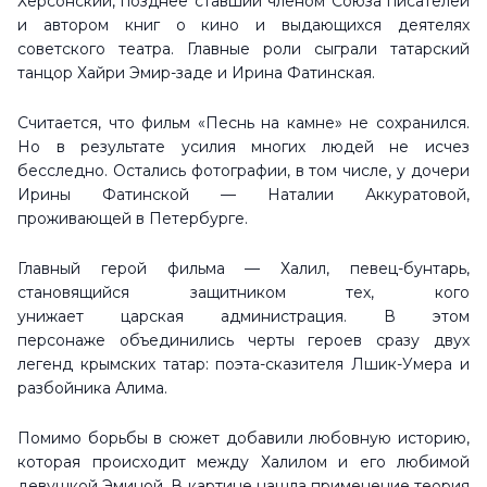
Херсонский, позднее ставший членом Союза писателей
и автором книг о кино и выдающихся деятелях
советского театра. Главные роли сыграли татарский
танцор Хайри Эмир-заде и Ирина Фатинская.
Считается, что фильм «Песнь на камне» не сохранился.
Но в результате усилия многих людей не исчез
бесследно. Остались фотографии, в том числе, у дочери
Ирины Фатинской — Наталии Аккуратовой,
проживающей в Петербурге.
Главный герой фильма — Халил, певец-бунтарь,
становящийся защитником тех, кого
унижает царская администрация. В этом
персонаже объединились черты героев сразу двух
легенд крымских татар: поэта-сказителя Лшик-Умера и
разбойника Алима.
Помимо борьбы в сюжет добавили любовную историю,
которая происходит между Халилом и его любимой
девушкой Эминой. В картине нашла применение теория