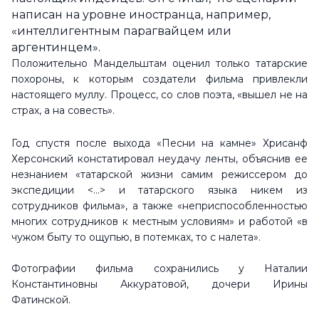
написан на уровне иностранца, например,
«интеллигентным парагвайцем или
аргентинцем».
Положительно Мандельштам оценил только татарские
похороны, к которым создатели фильма привлекли
настоящего муллу. Процесс, со слов поэта, «вышел не на
страх, а на совесть».
Год спустя после выхода «Песни на камне» Хрисанф
Херсонский констатировал неудачу ленты, объяснив ее
незнанием «татарской жизни самим режиссером до
экспедиции <...> и татарского языка никем из
сотрудников фильма», а также «неприспособленностью
многих сотрудников к местным условиям» и работой «в
чужом быту то ощупью, в потемках, то с налета».
Фотографии фильма сохранились у Наталии
Константиновны Аккуратовой, дочери Ирины
Фатинской.