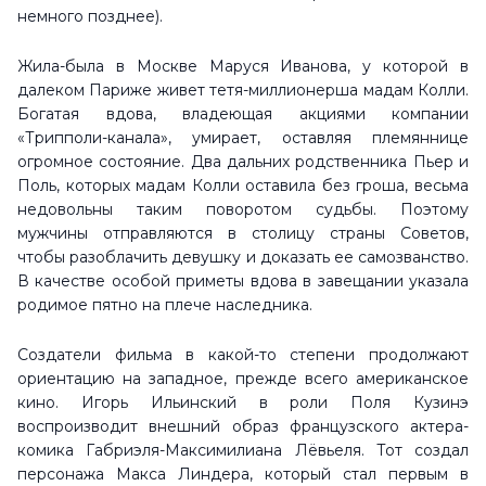
немного позднее).
Жила-была в Москве Маруся Иванова, у которой в
далеком Париже живет тетя-миллионерша мадам Колли.
Богатая вдова, владеющая акциями компании
«Трипполи-канала», умирает, оставляя племяннице
огромное состояние. Два дальних родственника Пьер и
Поль, которых мадам Колли оставила без гроша, весьма
недовольны таким поворотом судьбы. Поэтому
мужчины отправляются в столицу страны Советов,
чтобы разоблачить девушку и доказать ее самозванство.
В качестве особой приметы вдова в завещании указала
родимое пятно на плече наследника.
Создатели фильма в какой-то степени продолжают
ориентацию на западное, прежде всего американское
кино. Игорь Ильинский в роли Поля Кузинэ
воспроизводит внешний образ французского актера-
комика Габриэля-Максимилиана Лёвьеля. Тот создал
персонажа Макса Линдера, который стал первым в