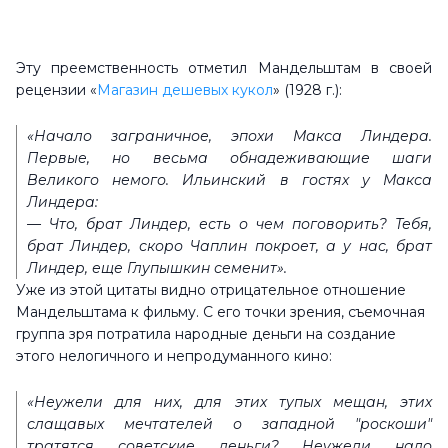
Эту преемственность отметил Мандельштам в своей
рецензии «
Магазин дешевых кукол
» (1928 г.):
«Начало заграничное, эпохи Макса Линдера.
Первые, но весьма обнадеживающие шаги
Великого немого. Ильинский в гостях у Макса
Линдера:
— Что, брат Линдер, есть о чем поговорить? Тебя,
брат Линдер, скоро Чаплин покроет, а у нас, брат
Линдер, еще Глупышкин семенит».
Уже из этой цитаты видно отрицательное отношение
Мандельштама к фильму. С его точки зрения, съемочная
группа зря потратила народные деньги на создание
этого нелогичного и непродуманного кино:
«Неужели для них, для этих тупых мещан, этих
слащавых мечтателей о западной "роскоши"
тратятся советские деньги? Неужели надо