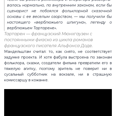
валась нормально, по внутренним законам, если бы
сценарист не побоялся фольклорной сказочной
основы с ее веселым озорством, — мы получили бы
настоящего «вер­блюжьего шпигуна», легенду о
верблюжьем Тартарене».
Тартарен — французский Мюнхгаузен с
постоянными фиаско из цикла романов
французского писателя Альфонса Доде.
Мандельштам считал: то, как снято, не соответствует
задумке проекта. И хотя фабула выстроена по законам
фольклора, сказки, создатели фильма превратили его в
тяжелую агитку, поэтому зритель не поверит ни в
сусальный субботник на вокзале, ни в страшную
комиссаршу в кожанке.