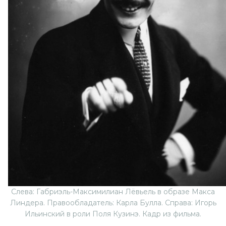
Слева: Габриэль-Максимилиан Лёвьель в образе Макса
Линдера. Правообладатель: Карла Булла. Справа: Игорь
Ильинский в роли Поля Кузинэ. Кадр из фильма.