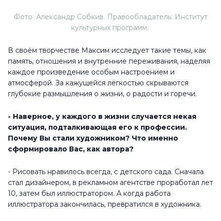
депрессивных каракуль.
- Должна ли быть дисциплина в творчестве?
- Мне кажется, никто никому ничего не должен.
Жёсткие границы только мешают и ограничивают.
- А что делать, когда креативная мышца в спазме?
Стоит ли творить с надрывом, пересиливать себя?
- Всё зависит от финансовой подушки безопасности.
Если она есть, можно, конечно же, всё отпустить и дать
себе время на раскачку. Но если приходит время
платить аренду, а финансов нет, тогда необходимо
принимать меры, брать себя в руки.
Для творцов важно испытывать спектр разных чувств и
переживаний. Здесь важна целая куча мелких деталей,
внешних факторов и обстоятельств. Состояние
меланхолии настигает не только художников, но и
автомехаников. Все мы разные, мне нравится