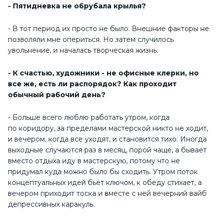
погружаться в подобное состояние, в этот колодец
без дна, депрессия – основное топливо моих работ, ее
могу черпать в неограниченном количестве.
- Согласны, что делать что-то ниже своих
максимальных возможностей — значит
растрачивать свой дар впустую?
- Отчасти… По большому счёту, подобные выражения
можно назвать некими ментальными костылями, такие
слова как «дар» и «возможности» стараюсь избегать.