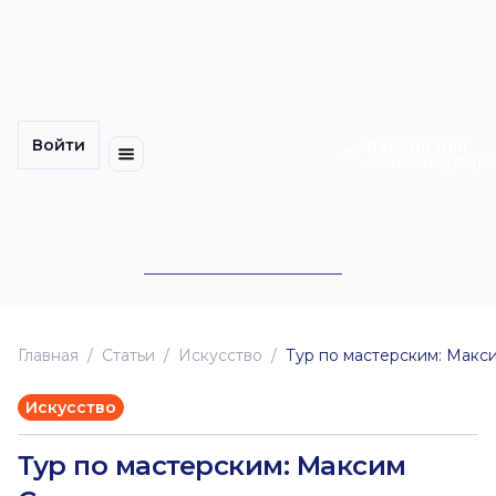
Многомерность
Кинокарта
культуры
Петербурга
Уличные
Медиацентр
выступления
Войти
Календарь
Куда
Версия для
слабовидящи
событий
пойти
Cотрудничество
Инклюзия
Билеты
Конкурсы
Главная
Статьи
Искусство
Тур по мастерским: Макс
Искусство
Тур по мастерским: Максим