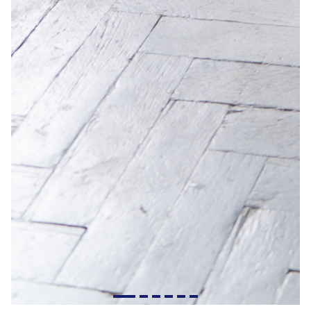
иллюстратора закончилась, превратился в художника.
- Пятидневка не обрубала крылья?
- В тот период их просто не было. Внешние факторы не
позволяли мне опериться. Но затем случилось
увольнение, и началась творческая жизнь.
- К счастью, художники - не офисные клерки, но
все же, есть ли распорядок? Как проходит
обычный рабочий день?
- Больше всего люблю работать утром, когда
по коридору, за пределами мастерской никто не ходит,
и вечером, когда все уходят, и становится тихо. Иногда
выходные случаются раз в месяц, порой чаще, а бывает
вместо отдыха иду в мастерскую, потому что не
придумал куда можно было бы сходить. Утром поток
концептуальных идей бьёт ключом, к обеду стихает, а
вечером приходит тоска и вместе с ней вечерний вайб