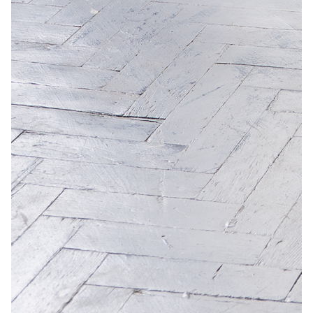
Фото: Александр Собкив. Правообладатель: Институт
культурных программ.
В своём творчестве Максим исследует такие темы, как
память, отношения и внутренние переживания, наделяя
каждое произведение особым настроением и
атмосферой. За кажущейся лёгкостью скрываются
глубокие размышления о жизни, о радости и горечи.
- Наверное, у каждого в жизни случается некая
ситуация, подталкивающая его к профессии.
Почему Вы стали художником? Что именно
сформировало Вас, как автора?
- Рисовать нравилось всегда, с детского сада. Сначала
стал дизайнером, в рекламном агентстве проработал лет
10, затем был иллюстратором. А когда работа