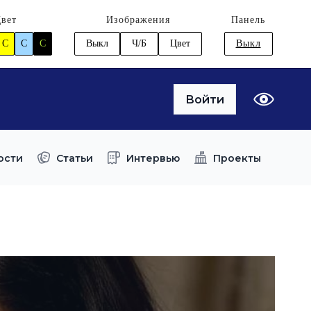
вет
Изображения
Панель
C
C
C
Выкл
Ч/Б
Цвет
Выкл
Войти
ости
Статьи
Интервью
Проекты