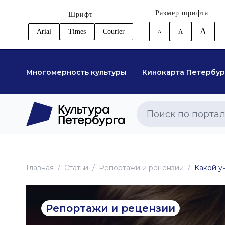
Размер шрифта
Шрифт
A
Arial
Times
Courier
A
A
Многомерность культуры
Кинокарта Петербур
Главная
Статьи
Репортажи и рецензии
Какой у
Репортажи и рецензии