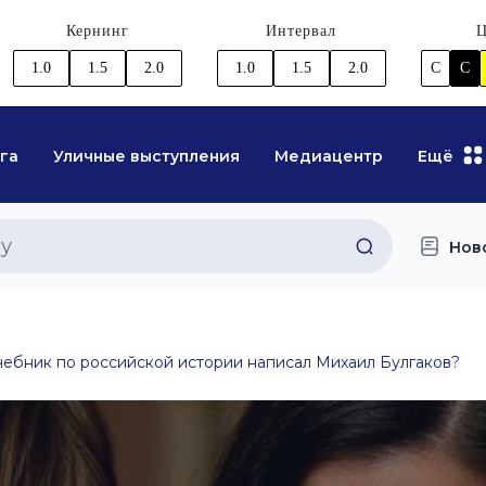
Кернинг
Интервал
Ц
1.0
1.5
2.0
1.0
1.5
2.0
C
C
га
Уличные выступления
Медиацентр
Ещё
Нов
чебник по российской истории написал Михаил Булгаков?