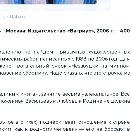
 fantlab.ru.
 Москва: Издательство «Вагриус», 2006 г. – 400
ивлению не найдём привычных художественных
ических работ, написанных с 1988 по 2006 год. Для
жене, трогательный очерк «Незабудки на минном
азвание сборнику. Надо сказать, что это строчка из
великим книгам, занятие весьма увлекательное. Все
ложенная Васильевым, любовь к Родине не должна
ытое в стихах) подчёркивает: отношение к стране
ким, как к родному человеку — его не бросают в