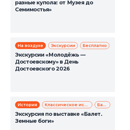
разные купола: от Музея до
Семимостья»
На воздухе
Экскурсии
Бесплатно
Фёдор
Фе
Экскурсии «Молодёжь —
Достоевскому» в День
Достоевского 2026
История
Классическое искусство
Балет
Экскурсия по выставке «Балет.
Земные боги»