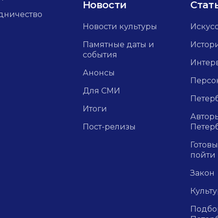
Новости
Стат
дничество
Новости культуры
Искус
Памятные даты и
Истор
события
Интер
Анонсы
Персо
Для СМИ
Петерб
Итоги
Авторы
Пост-релизы
Петер
Готовы
пойти
Закон
Культ
Подбор