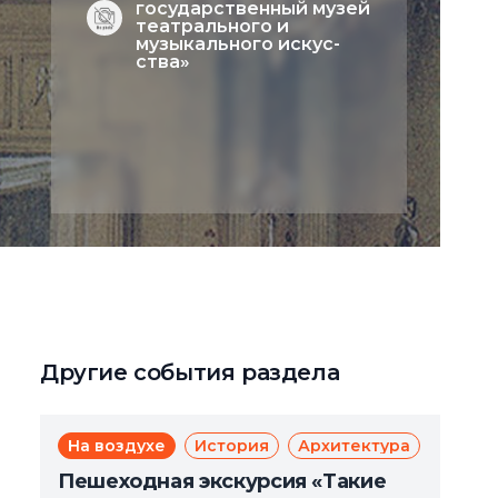
государственный музей
театрального и
музыкального искус­
ства»
Другие события раздела
На воздухе
История
Архитектура
Экску
Дл
Пешеходная экскурсия «Такие