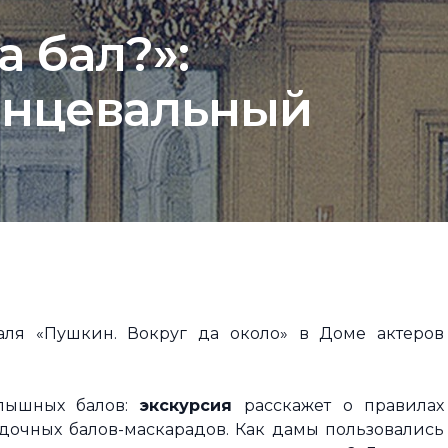
а бал?»:
танцевальный
ля «Пушкин. Вокруг да около» в Доме актеров
 пышных балов:
экскурсия
расскажет о правилах
адочных балов-маскарадов. Как дамы пользовались