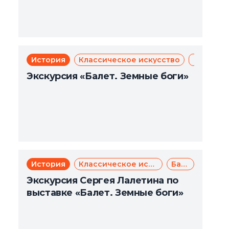
История
Классическое искусство
Балет
Экск
Экскурсия «Балет. Земные боги»
История
Классическое искусство
Балет
Экскурсия Сергея Лалетина по
выставке «Балет. Земные боги»