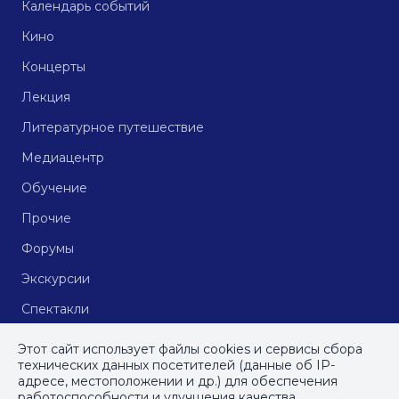
Календарь событий
Кино
Концерты
Лекция
Литературное путешествие
Медиацентр
Обучение
Прочие
Форумы
Экскурсии
Спектакли
Кинопоказы
Этот сайт использует файлы cookies и сервисы сбора
технических данных посетителей (данные об IP-
адресе, местоположении и др.) для обеспечения
работоспособности и улучшения качества