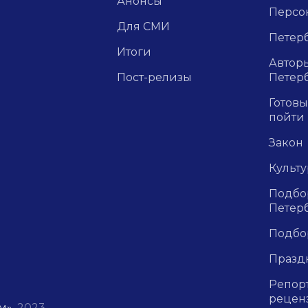
Анонсы
Персо
Для СМИ
Петерб
Итоги
Авторы
Пост-релизы
Петер
Готовы
пойти
Закон
Культ
Подбор
Петер
Подбо
Празд
Репор
рецен
м»
, 2023