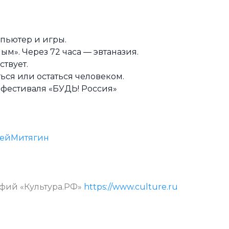
мпьютер и игры.
ым». Через 72 часа — эвтаназия.
ствует.
ься или остаться человеком.
офестиваля «БУДЬ! Россия»
сейМитягин
афий «Культура.РФ»
https://www.culture.ru