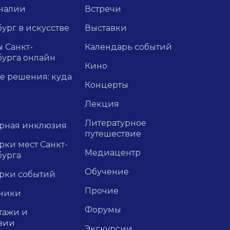
налии
Встречи
ург в искусстве
Выставки
 Санкт-
Календарь событий
бурга онлайн
Кино
е решения: куда
Концерты
Лекция
Литературное
урная инклюзия
путешествие
ки мест Санкт-
Медиацентр
бурга
Обучение
рки событий
Прочие
ники
Форумы
тажи и
зии
Экскурсии