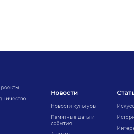
проекты
Новости
Стат
дничество
Новости культуры
Искус
Памятные даты и
Истор
события
Интер