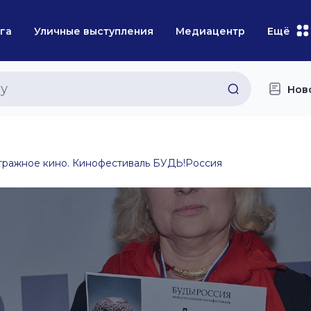
га
Уличные выступления
Медиацентр
Ещё
Нов
ражное кино. Кинофестиваль БУДЬ!Россия