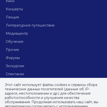
Кино
Концерты
Лекция
Литературное путешествие
Медиацентр
Обучение
Прочие
Форумы
Экскурсии
Спектакли
Кинопоказы
Этот сайт использует файлы cookies и сервисы сбора
технических данных посетителей (данные об IP-
адресе, местоположении и др.) для обеспечения
работоспособности и улучшения качества
© СПб ГБУДПО
«Институт культурных программ»
, 2023
обслуживания. Продолжая использовать наш сайт, вы
автоматически соглашаетесь с использованием