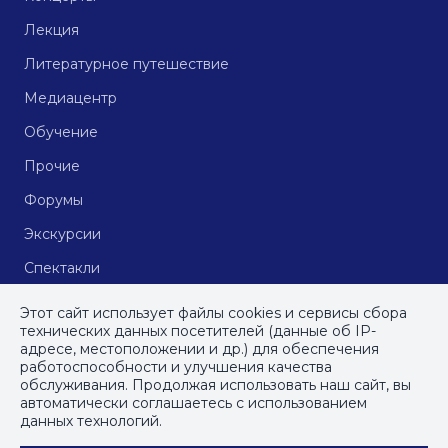
Лекция
Литературное путешествие
Медиацентр
Обучение
Прочие
Форумы
Экскурсии
Спектакли
Кинопоказы
Этот сайт использует файлы cookies и сервисы сбора
технических данных посетителей (данные об IP-
адресе, местоположении и др.) для обеспечения
работоспособности и улучшения качества
© СПб ГБУДПО
«Институт культурных программ»
, 2023
обслуживания. Продолжая использовать наш сайт, вы
автоматически соглашаетесь с использованием
ПОЛИТИКА КОНФИДЕНЦИАЛЬНОСТИ
данных технологий.
ПОЛЬЗОВАТЕЛЬСКОЕ СОГЛАШЕНИЕ