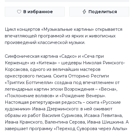
В избранное
Поделиться
Цикл концертов «Музыкальные картины» открывается
впечатляющей программой из ярких и живописных
произведений классической музыки.
Симфоническая картина «Садко» и «Сеча при
Керженце» из «Китежа» – шедевры Николая Римского-
Корсакова, одного из величайших мастеров
оркестрового письма. Сюита Отторино Респиги
«Триптих Боттичелли» создана под впечатлением от
легендарных картин эпохи Возрождения – «Весна»,
«Поклонение волхвов» и «Рождение Венеры».
Настоящая репертуарная редкость – сюита «Русские
художники» Ивана Дзержинского: в ней оживают
образы из работ Василия Сурикова, Исаака Левитана,
Ивана Крамского, Валентина Серова, Ивана Шишкина. А
завершает программу «Переход Суворова через Альпы»