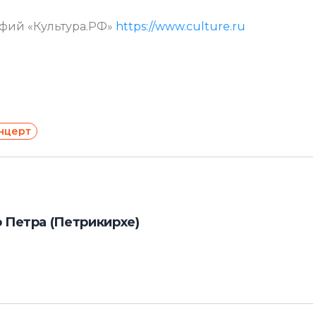
афий «Культура.РФ»
https://www.culture.ru
нцерт
 Петра (Петрикирхе)