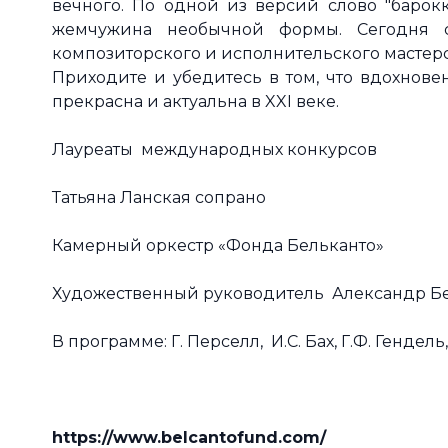
вечного. По одной из версий слово "барокко
жемчужина необычной формы. Сегодня с
композиторского и исполнительского мастер
Приходите и убедитесь в том, что вдохнове
прекрасна и актуальна в XXI веке.
Лауреаты международных конкурсов
Татьяна Ланская сопрано
Камерный оркестр «Фонда Бельканто»
Художественный руководитель Александр Б
В программе: Г. Перселл, И.С. Бах, Г.Ф. Гендел
https://www.belcantofund.com/