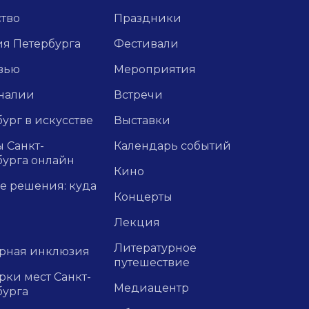
ство
Праздники
ия Петербурга
Фестивали
вью
Мероприятия
налии
Встречи
ург в искусстве
Выставки
 Санкт-
Календарь событий
бурга онлайн
Кино
е решения: куда
Концерты
Лекция
Литературное
урная инклюзия
путешествие
ки мест Санкт-
Медиацентр
бурга