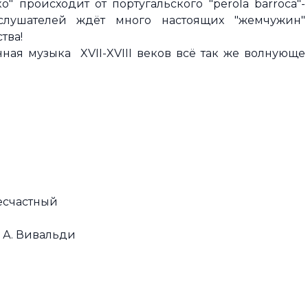
" происходит от португальского "perola barroca"-
лушателей ждёт много настоящих "жемчужин"
ства!
нная музыка XVII-XVIII веков всё так же волнующе
есчастный
ь, А. Вивальди