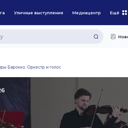
га
Уличные выступления
Медиацентр
Ещё
Нов
ры Барокко. Оркестр и голос
26