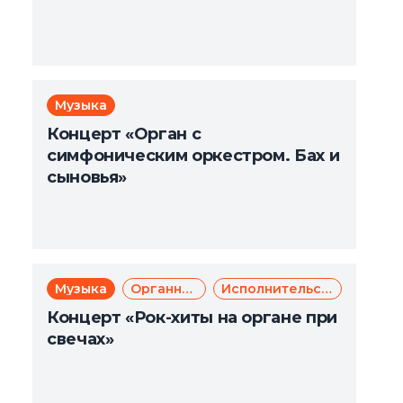
Музыка
Концерт «Орган с
симфоническим оркестром. Бах и
сыновья»
Музыка
Органная музыка
Исполнительское искусство
Концерт «Рок-хиты на органе при
свечах»