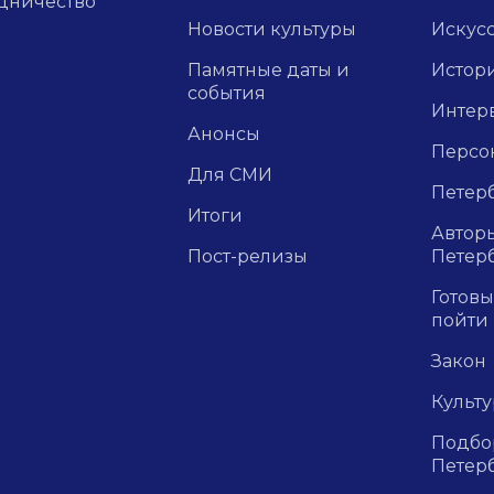
дничество
Новости культуры
Искус
Памятные даты и
Истор
события
Интер
Анонсы
Персо
Для СМИ
Петерб
Итоги
Авторы
Пост-релизы
Петер
Готовы
пойти
Закон
Культ
Подбор
Петер