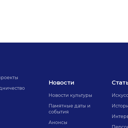
проекты
Новости
Стат
дничество
Новости культуры
Искус
Памятные даты и
Истор
события
Интер
Анонсы
Персо