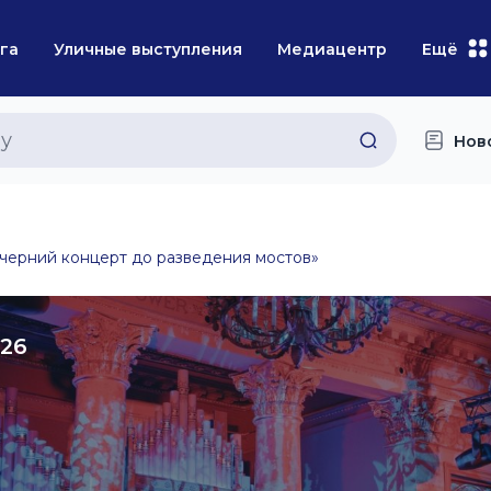
га
Уличные выступления
Медиацентр
Ещё
Нов
черний концерт до разведения мостов»
026