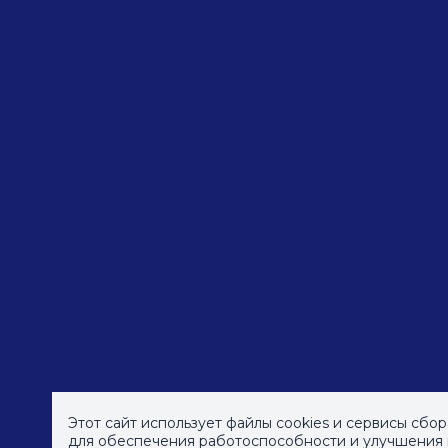
Этот сайт использует файлы cookies и сервисы сбо
© СПб ГБУДПО
«Институт культурных програм
для обеспечения работоспособности и улучшения к