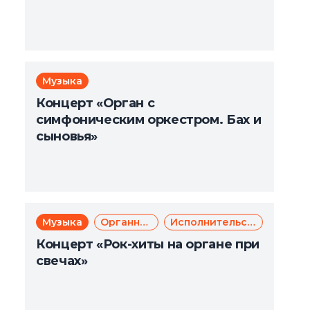
Музыка
Концерт «Орган с
симфоническим оркестром. Бах и
сыновья»
Музыка
Органная музыка
Исполнительское искусство
Концерт «Рок-хиты на органе при
свечах»