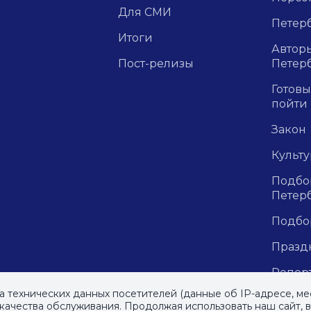
Для СМИ
Петерб
Итоги
Авторы
Пост-релизы
Петер
Готовы
пойти
Закон
Культ
Подбор
Петер
Подбо
Празд
Репор
рецен
ра технических данных посетителей (данные об IP-адресе, ме
м»
, 2023
ачества обслуживания. Продолжая использовать наш сайт, 