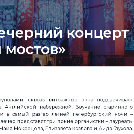
ечерний концерт
 мостов»
уполами, сквозь витражные окна подсвечивает
а Английской набережной. Звучание старинного
ми в самый разгар летней петербургский ночи –
 вечер представят три яркие органистки – лауреаты
айя Мокрецова, Елизавета Козлова и Аида Глухова.