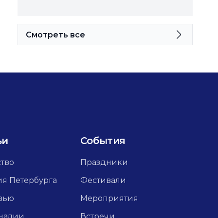
Смотреть все
ьи
События
ство
Праздники
ия Петербурга
Фестивали
вью
Мероприятия
налии
Встречи