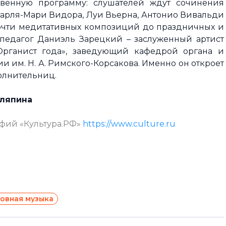
твенную программу: слушателей ждут сочинения
 Шарля-Мари Видора, Луи Вьерна, Антонио Вивальди
почти медитативных композиций до праздничных и
 педагог Даниэль Зарецкий – заслуженный артист
Органист года», заведующий кафедрой органа и
и им. Н. А. Римского-Корсакова. Именно он откроет
олнительниц.
аляпина
афий «Культура.РФ»
https://www.culture.ru
овная музыка