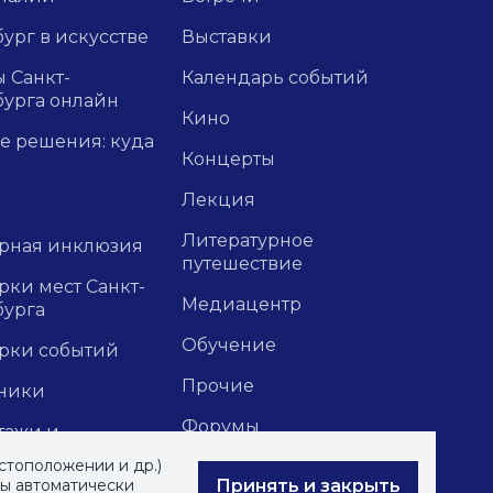
ург в искусстве
Выставки
 Санкт-
Календарь событий
бурга онлайн
Кино
е решения: куда
Концерты
Лекция
Литературное
урная инклюзия
путешествие
ки мест Санкт-
Медиацентр
бурга
Обучение
рки событий
Прочие
ники
Форумы
тажи и
зии
стоположении и др.)
Экскурсии
Принять и закрыть
вы автоматически