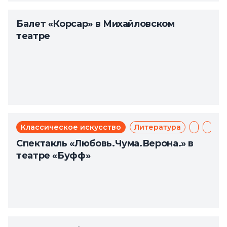
Балет «Корсар» в Михайловском
театре
Классическое искусство
Литература
Мюзикл
Теат
Спектакль «Любовь.Чума.Верона.» в
театре «Буфф»