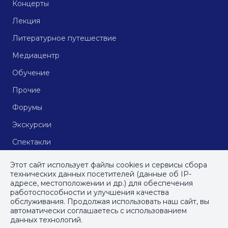
Концерты
Лекция
Литературное путешествие
Медиацентр
Обучение
Прочие
Форумы
Экскурсии
Спектакли
Кинопоказы
Этот сайт использует файлы cookies и сервисы сбора
технических данных посетителей (данные об IP-
адресе, местоположении и др.) для обеспечения
работоспособности и улучшения качества
© СПб ГБУДПО
«Институт культурных программ»
, 2023
обслуживания. Продолжая использовать наш сайт, вы
автоматически соглашаетесь с использованием
ПОЛИТИКА КОНФИДЕНЦИАЛЬНОСТИ
данных технологий.