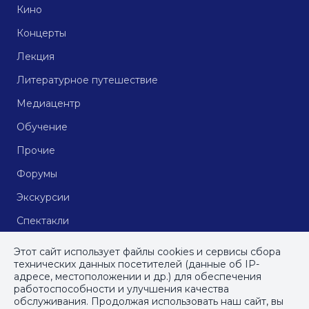
Кино
Концерты
Лекция
Литературное путешествие
Медиацентр
Обучение
Прочие
Форумы
Экскурсии
Спектакли
Кинопоказы
Этот сайт использует файлы cookies и сервисы сбора
технических данных посетителей (данные об IP-
адресе, местоположении и др.) для обеспечения
работоспособности и улучшения качества
© СПб ГБУДПО
«Институт культурных программ»
, 2023
обслуживания. Продолжая использовать наш сайт, вы