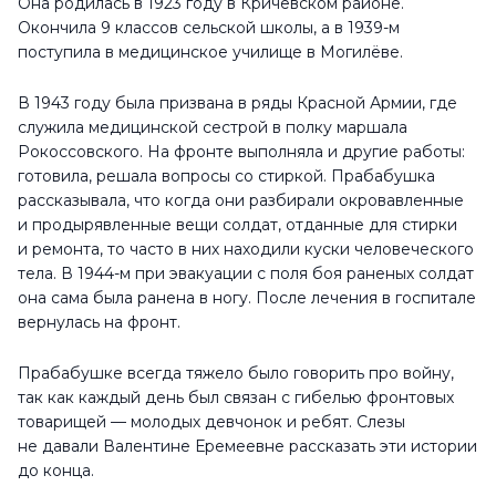
Она родилась в 1923 году в Кричевском районе.
Окончила 9 классов сельской школы, а в 1939-м
поступила в медицинское училище в Могилёве.
В 1943 году была призвана в ряды Красной Армии, где
служила медицинской сестрой в полку маршала
Рокоссовского. На фронте выполняла и другие работы:
готовила, решала вопросы со стиркой. Прабабушка
рассказывала, что когда они разбирали окровавленные
и продырявленные вещи солдат, отданные для стирки
и ремонта, то часто в них находили куски человеческого
тела. В 1944-м при эвакуации с поля боя раненых солдат
она сама была ранена в ногу. После лечения в госпитале
вернулась на фронт.
Прабабушке всегда тяжело было говорить про войну,
так как каждый день был связан с гибелью фронтовых
товарищей — молодых девчонок и ребят. Слезы
не давали Валентине Еремеевне рассказать эти истории
до конца.