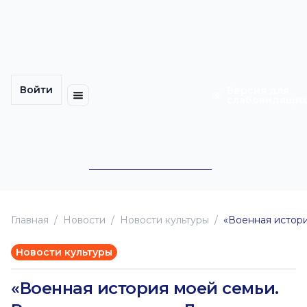
Многомерность
Кинокарта
культуры
Петербурга
Уличные
Медиацентр
выступления
Войти
Календарь
Куда
Версия для
слабовидящи
событий
пойти
Cотрудничество
Инклюзия
Билеты
Конкурсы
Главная
Новоcти
Новости культуры
«Военная истори
Новости культуры
«Военная история моей семьи.