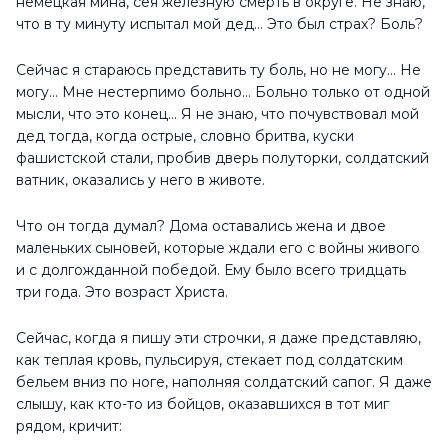
немецкая мина, сея железную смерть в округе. Не знаю,
что в ту минуту испытал мой дед... Это был страх? Боль?
Сейчас я стараюсь представить ту боль, но не могу... Не
могу... Мне нестерпимо больно... Больно только от одной
мысли, что это конец... Я не знаю, что почувствовал мой
дед тогда, когда острые, словно бритва, куски
фашистской стали, пробив дверь полуторки, солдатский
ватник, оказались у него в животе.
Что он тогда думал? Дома оставались жена и двое
маленьких сыновей, которые ждали его с войны живого
и с долгожданной победой. Ему было всего тридцать
три года. Это возраст Христа.
Сейчас, когда я пишу эти строчки, я даже представляю,
как теплая кровь, пульсируя, стекает под солдатским
бельем вниз по ноге, наполняя солдатский сапог. Я даже
слышу, как кто-то из бойцов, оказавшихся в тот миг
рядом, кричит: