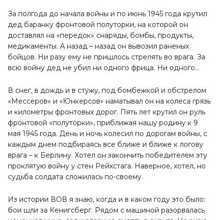
За полгода до начала войны и по июнь 1945 года крутил
дед баранку фронтовой полуторки, на которой он
доставлял на «передок» снаряды, бомбы, продукты,
медикаменты. А назад – назад он вывозил раненых
бойцов. Ни разу ему не пришлось стрелять во врага. За
всю войну дед не убил ни одного фрица. Ни одного...
В снег, в дождь и в стужу, под бомбежкой и обстрелом
«Мессеров» и «Юнкерсов» наматывал он на колеса грязь
и километры фронтовых дорог. Пять лет крутил он руль
фронтовой «полуторки», приближая нашу родину к 9
мая 1945 года. День и ночь колесил по дорогам войны, с
каждым днем подбираясь все ближе и ближе к логову
врага – к Берлину. Хотел он закончить победителем эту
проклятую войну у стен Рейхстага. Наверное, хотел, но
судьба солдата сложилась по-своему.
Из истории ВОВ я знаю, когда и в каком году это было:
бои шли за Кенигсберг. Рядом с машиной разорвалась