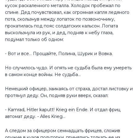
кусок раскаленного металла. Холодок пробежал по
спине. Дед почувствовал, как огромная капля ледяного
пота, скользнув между лопаток по позвоночнику,
прокатилась под пояс солдатских кальсон. Лопата
выскользнула из рук, и дед, подняв к небу глаза,
подумал только об одном:
- Вот и все... Прощайте, Полина, Шурик и Вовка.
Но случилось чудо. И опять не судьба была ему умереть
в самом конце войны. Не судьба...
Немецкий офицер, заикаясь от страха, достал листовку и
протянул деду. Он, подняв руки вверх, сказал:
- Кamrad, Hitler kaputt! Krieg ein Ende. И отдал фриц
автомат деду. - Аlles Krieg…
А следом за офицером семнадцать фрицев, сложив
оружие в кузов полуторки, принялись толкать ее из