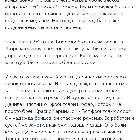
конца войны. Не было у него наград кроме знаков:
«Гвардия» и «Отличный шофер». Так и вернулся бы дед с
фронта к своей Полине с пустой гимнастеркой и без
орденов и медалей. Но солдатская судьба все же
подарила ему шанс стать героем.
Была весна 1945 года. Впереди был штурм Берлина.
Разрезая жирную весеннюю глину разбитой танками
дороги, дед ехал на передовую. Кузов машины под
завязку забит ящиками с боеприпасами.
И увязла «старушка». Как раз в десятке километрах от
линии фронта увязла. Не стал дед ждать ни тягач, ни
танк. Решил вытащить сам. Домкрат, доски, ветки,
скинутый ватник и ремень. В руках лопата - ведь он
Данила Шляпин, он фронтовой шофер, который не
просто боец Красной армии, он - Бог фронтовых дорог!
Он надежда бойцов, он спасение раненых. За работой и
суетой не заметил, как они подошли сзади. Это были
немцы. Дуло немецкого автомата уперлось в живот.
Туда, где всего лишь пару месяцев назад он принял