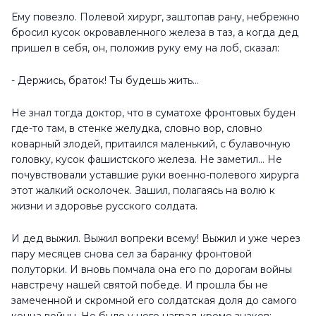
Ему повезло. Полевой хирург, заштопав рану, небрежно
бросил кусок окровавленного железа в таз, а когда дед
пришел в себя, он, положив руку ему на лоб, сказал:
- Держись, браток! Ты будешь жить…
Не знал тогда доктор, что в суматохе фронтовых буден
где-то там, в стенке желудка, словно вор, словно
коварный злодей, притаился маленький, с булавочную
головку, кусок фашистского железа. Не заметил... Не
почувствовали уставшие руки военно-полевого хирурга
этот жалкий осколочек. Зашил, полагаясь на волю к
жизни и здоровье русского солдата.
И дед выжил. Выжил вопреки всему! Выжил и уже через
пару месяцев снова сел за баранку фронтовой
полуторки. И вновь помчала она его по дорогам войны
навстречу нашей святой победе. И прошла бы не
замеченной и скромной его солдатская доля до самого