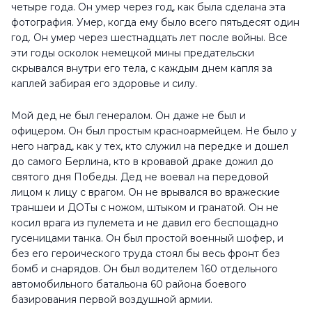
четыре года. Он умер через год, как была сделана эта
фотография. Умер, когда ему было всего пятьдесят один
год. Он умер через шестнадцать лет после войны. Все
эти годы осколок немецкой мины предательски
скрывался внутри его тела, с каждым днем капля за
каплей забирая его здоровье и силу.
Мой дед не был генералом. Он даже не был и
офицером. Он был простым красноармейцем. Не было у
него наград, как у тех, кто служил на передке и дошел
до самого Берлина, кто в кровавой драке дожил до
святого дня Победы. Дед не воевал на передовой
лицом к лицу с врагом. Он не врывался во вражеские
траншеи и ДОТы с ножом, штыком и гранатой. Он не
косил врага из пулемета и не давил его беспощадно
гусеницами танка. Он был простой военный шофер, и
без его героического труда стоял бы весь фронт без
бомб и снарядов. Он был водителем 160 отдельного
автомобильного батальона 60 района боевого
базирования первой воздушной армии.