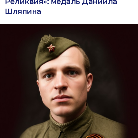
Реликвия»: медаль Даниила
Шляпина