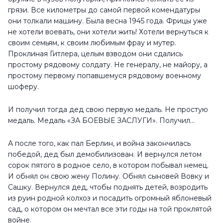
грязи. Все километры до самой первой комендатуры
они толкали машину. Была весна 1945 года. Фрицы уже
не хотели воевать, они хотели жить! Хотели вернуться к
своим семьям, к своим любимым фрау и мутер.
Проклиная Гитлера, целым взводом они сдались
простому рядовому солдату. Не генералу, не майору, а
простому первому попавшемуся рядовому военному
шоферу.
И получил тогда дед свою первую медаль. Не простую
медаль. Медаль «ЗА БОЕВЫЕ ЗАСЛУГИ». Получил...
А после того, как пал Берлин, и война закончилась
победой, дед был демобилизован. И вернулся летом
сорок пятого в родное село, в котором побывал немец.
И обнял он свою жену Полину. Обнял сыновей Вовку и
Сашку. Вернулся дед, чтобы поднять детей, возродить
из руин родной колхоз и посадить огромный яблоневый
сад, о котором он мечтал все эти годы на той проклятой
войне.