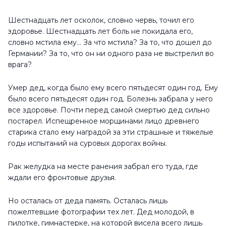
Шестнадцать лет осколок, словно червь, точил его
здоровье. Шестнадцать лет боль не покидала его,
словно мстила ему… За что мстила? За то, что дошел до
Германии? За то, что он ни одного раза не выстрелил во
врага?
Умер дед, когда было ему всего пятьдесят один год. Ему
было всего пятьдесят один год. Болезнь забрала у него
все здоровье. Почти перед самой смертью дед сильно
постарел. Испещренное морщинами лицо древнего
старика стало ему наградой за эти страшные и тяжелые
годы испытаний на суровых дорогах войны.
Рак желудка на месте ранения забрал его туда, где
ждали его фронтовые друзья.
Но осталась от деда память. Осталась лишь
пожелтевшие фотографии тех лет. Дед молодой, в
пилотке, гимнастерке, на которой висела всего лишь