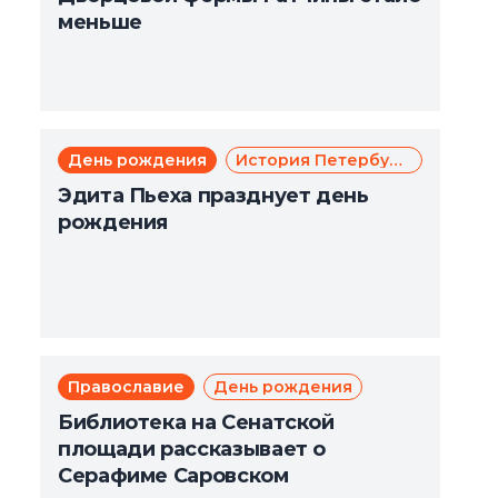
меньше
День рождения
История Петербурга
Эдита Пьеха празднует день
рождения
Православие
День рождения
Библиотека на Сенатской
площади рассказывает о
Серафиме Саровском