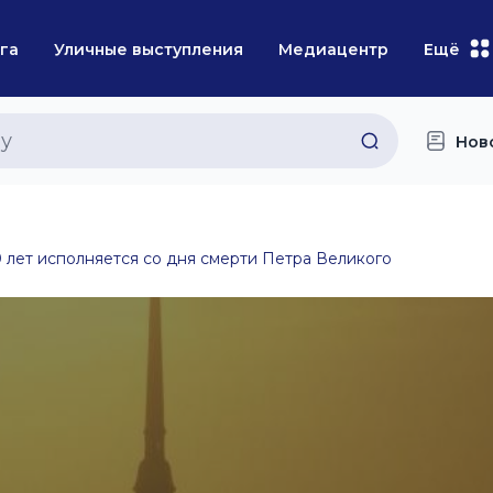
га
Уличные выступления
Медиацентр
Ещё
Нов
 лет исполняется со дня смерти Петра Великого