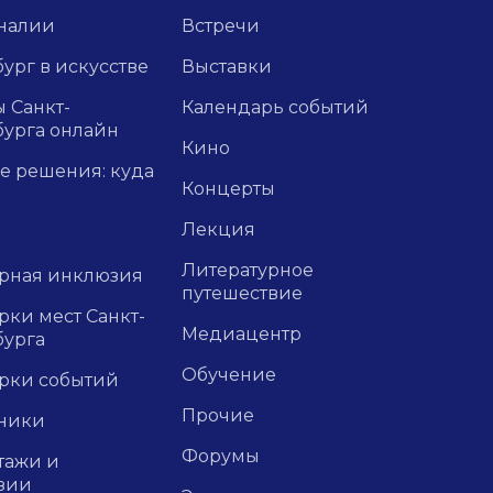
налии
Встречи
ург в искусстве
Выставки
 Санкт-
Календарь событий
бурга онлайн
Кино
е решения: куда
Концерты
Лекция
Литературное
урная инклюзия
путешествие
ки мест Санкт-
Медиацентр
бурга
Обучение
рки событий
Прочие
ники
Форумы
тажи и
зии