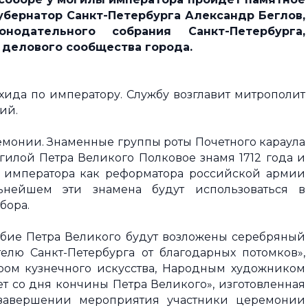
Губернатор
Санкт-Петербурга Александр Беглов,
конодательного
собрания Санкт-Петербурга,
и делового
сообщества города.
ихида по императору. Службу возглавит митрополит
ий.
ремонии. Знаменные группы роты Почетного караула
огилой Петра Великого Полковое знамя 1712 года и
 императора как реформатора российской армии
ьнейшем эти знамена будут использоваться в
бора.
бие Петра Великого будут возложены серебряный
лю Санкт-Петербурга от благодарных потомков»,
ром кузнечного искусства, Народным художником
т со дня кончины Петра Великого», изготовленная
завершении мероприятия участники церемонии