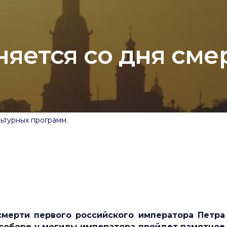
няется со дня сме
ьтурных программ.
смерти первого российского
императора Петра
 соборе у могилы
императора пройдет памятное