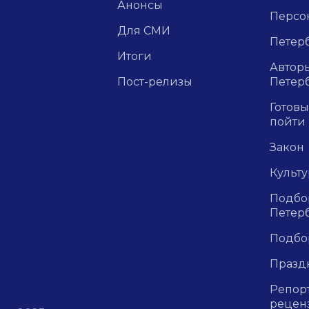
Анонсы
Персо
Для СМИ
Петерб
Итоги
Авторы
Пост-релизы
Петер
Готовы
пойти
Закон
Культ
Подбор
Петер
Подбо
Празд
Репор
рецен