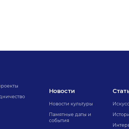
проекты
Новости
Стат
дничество
Новости культуры
Искус
Памятные даты и
Истор
события
Интер