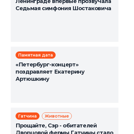
Ленинграде впервые прозвучала
Седьмая симфония Шостаковича
Памятная дата
«Петербург-концерт»
поздравляет Екатерину
Артюшкину
Гатчина
Животные
Прощайте, Сэр - обитателей
Дворцовой фермы Гатчины стало