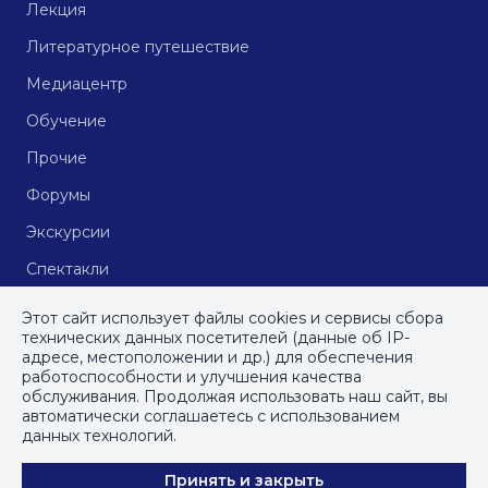
Лекция
Литературное путешествие
Медиацентр
Обучение
Прочие
Форумы
Экскурсии
Спектакли
Кинопоказы
Этот сайт использует файлы cookies и сервисы сбора
технических данных посетителей (данные об IP-
адресе, местоположении и др.) для обеспечения
работоспособности и улучшения качества
© СПб ГБУДПО
«Институт культурных программ»
, 2023
обслуживания. Продолжая использовать наш сайт, вы
автоматически соглашаетесь с использованием
ПОЛИТИКА КОНФИДЕНЦИАЛЬНОСТИ
данных технологий.
ПОЛЬЗОВАТЕЛЬСКОЕ СОГЛАШЕНИЕ
Принять и закрыть
КАРТА САЙТА