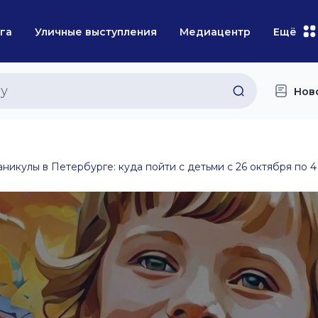
га
Уличные выступления
Медиацентр
Ещё
Нов
аникулы в Петербурге: куда пойти с детьми с 26 октября по 