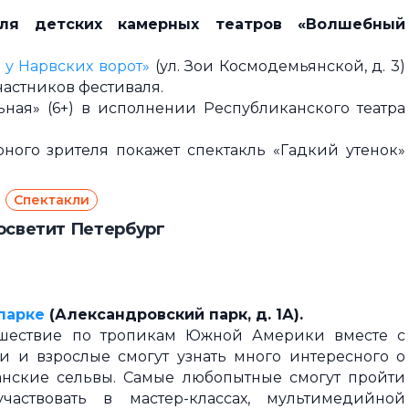
аля детских камерных театров «Волшебный
 у Нарвских ворот»
(ул. Зои Космодемьянской, д. 3)
астников фестиваля.
ьная» (6+) в исполнении Республиканского театра
ного зрителя покажет спектакль «Гадкий утенок»
Спектакли
осветит Петербург
парке
(
Александровский парк, д. 1
А
).
ешествие по тропикам Южной Америки вместе с
и взрослые смогут узнать много интересного о
нские сельвы. Самые любопытные смогут пройти
аствовать в мастер-классах, мультимедийной