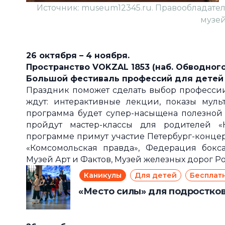
Источник: museum12345.ru. Правообладате
музей
26 октября
–
4 ноября.
Пространство VOKZAL 1853 (наб. Обводного ка
Большой фестиваль профессий для детей 
Праздник поможет сделать выбор профессии
ждут: интерактивные лекции, показы муль
программа будет супер-насыщена полезной
пройдут мастер-классы для родителей «
программе примут участие Петербург-концер
«Комсомольская правда», Федерация бокса 
Музей Арт и Фактов, Музей железных дорог Р
Каникулы
Для детей
Бесплат
«Место силы» для подростков