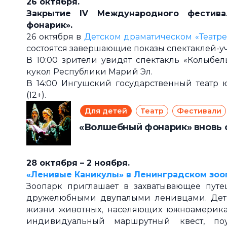
26 октября.
Закрытие IV Международного фестив
фонарик».
26 октября в
Детском драматическом «Театре
состоятся завершающие показы спектаклей-уч
В 10:00 зрители увидят спектакль «Колыбел
кукол Республики Марий Эл.
В 14:00 Ингушский государственный театр ю
(12+).
Для детей
Театр
Фестивали
«Волшебный фонарик» вновь 
28 октября – 2 ноября.
«
Ленивые Каникулы
»
в Ленинградском зоо
Зоопарк приглашает в захватывающее пут
дружелюбными двупалыми ленивцами. Дети 
жизни животных, населяющих южноамерика
индивидуальный маршрутный квест, поуч