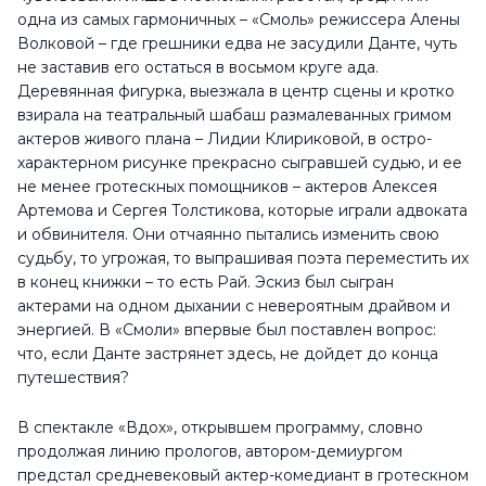
одна из самых гармоничных – «Смоль» режиссера Алены
Волковой – где грешники едва не засудили Данте, чуть
не заставив его остаться в восьмом круге ада.
Деревянная фигурка, выезжала в центр сцены и кротко
взирала на театральный шабаш размалеванных гримом
актеров живого плана – Лидии Клириковой, в остро-
характерном рисунке прекрасно сыгравшей судью, и ее
не менее гротескных помощников – актеров Алексея
Артемова и Сергея Толстикова, которые играли адвоката
и обвинителя. Они отчаянно пытались изменить свою
судьбу, то угрожая, то выпрашивая поэта переместить их
в конец книжки – то есть Рай. Эскиз был сыгран
актерами на одном дыхании с невероятным драйвом и
энергией. В «Смоли» впервые был поставлен вопрос:
что, если Данте застрянет здесь, не дойдет до конца
путешествия?
В спектакле «Вдох», открывшем программу, словно
продолжая линию прологов, автором-демиургом
предстал средневековый актер-комедиант в гротескном