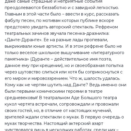
даже самые страшные и неприятные события
преодолеваются беззаботно и с завидной легкостью.
Главным в этой части было – ввести в курс, рассказать
фабулу песен, по мотивам которых публике вскоре
предстояло увидеть авторский спектакль. Рефреном
театральных зачинов звучала песенка-дразнилка:
«Данте-Дуранте». Ее на разные лады пропевали,
выкрикивали юные артисты. И в этом рефрене было не
только веселое школьное вышучивание «литературного
памятника» (Дуранте – действительное имя поэта,
данное ему при крещении), но и своеобразная попытка
через шутовство слиться или хотя бы соприкоснуться с
его миром и мировоззрением. Что ж, шалость удалась.
Кому как не чертям шутить над Данте? Ведь именно они
были первыми комическими героями в театре
средневековья! В театральном Аде Большого театра
кукол чертята встречали, сопровождали и провожали
своих гостей, но, в отличие от настоящих мучений,
зрителей ждали спектакли о муках. В первую очередь о
муках творчества. Настоящий актерский азарт
чувствовался лишь в нескольких работах, среди них –