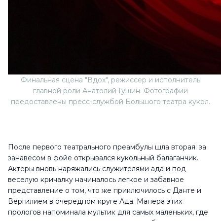
Финальная сцена "Вдох", режиссер и исполнитель
главной роли Анатолий Гущин. Фотографии
предоставлены пресс-службой Большого театра кукол.
После первого театрального преамбулы шла вторая: за
занавесом в фойе открывался кукольный балаганчик.
Актеры вновь наряжались служителями ада и под
веселую кричалку начиналось легкое и забавное
представление о том, что же приключилось с Данте и
Вергилием в очередном круге Ада. Манера этих
прологов напоминала мультик для самых маленьких, где