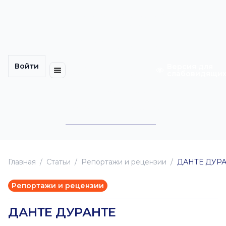
Многомерность
Кинокарта
культуры
Петербурга
Уличные
Медиацентр
выступления
Войти
Календарь
Куда
Версия для
слабовидящи
событий
пойти
Cотрудничество
Инклюзия
Билеты
Конкурсы
Главная
Статьи
Репортажи и рецензии
ДАНТЕ ДУР
Репортажи и рецензии
ДАНТЕ ДУРАНТЕ