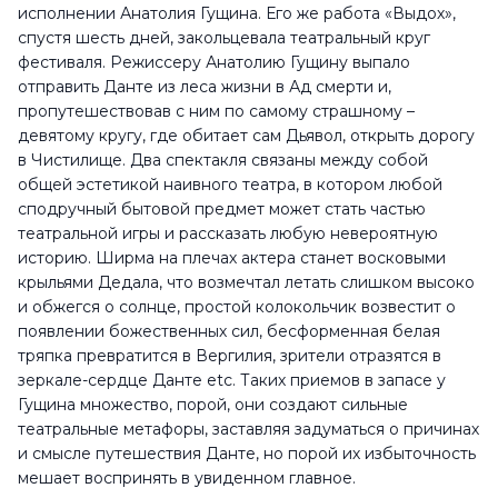
исполнении Анатолия Гущина. Его же работа «Выдох»,
спустя шесть дней, закольцевала театральный круг
фестиваля. Режиссеру Анатолию Гущину выпало
отправить Данте из леса жизни в Ад смерти и,
пропутешествовав с ним по самому страшному –
девятому кругу, где обитает сам Дьявол, открыть дорогу
в Чистилище. Два спектакля связаны между собой
общей эстетикой наивного театра, в котором любой
сподручный бытовой предмет может стать частью
театральной игры и рассказать любую невероятную
историю. Ширма на плечах актера станет восковыми
крыльями Дедала, что возмечтал летать слишком высоко
и обжегся о солнце, простой колокольчик возвестит о
появлении божественных сил, бесформенная белая
тряпка превратится в Вергилия, зрители отразятся в
зеркале-сердце Данте etc. Таких приемов в запасе у
Гущина множество, порой, они создают сильные
театральные метафоры, заставляя задуматься о причинах
и смысле путешествия Данте, но порой их избыточность
мешает воспринять в увиденном главное.