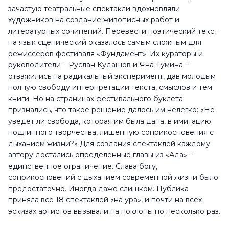
зачастую театральные спектакли вдохновляли
художников на создание живописных работ и
литературных сочинений. Перевести поэтический текст
на язык сценический оказалось самым сложным для
режиссеров фестиваля «Фундамент». Их кураторы и
руководители – Руслан Кудашов и Яна Тумина –
отважились на радикальный эксперимент, дав молодым
полную свободу интерпретации текста, смыслов и тем
книги. Но на страницах фестивального буклета
признались, что такое решение далось им нелегко: «Не
уведет ли свобода, которая им была дана, в имитацию
подлинного творчества, лишенную соприкосновения с
дыханием жизни?» Для создания спектаклей каждому
автору достались определенные главы из «Ада» –
единственное ограничение. Слава богу,
соприкосновений с дыханием современной жизни было
предостаточно. Иногда даже слишком. Публика
приняла все 18 спектаклей «на ура», и почти на всех
эскизах артистов вызывали на поклоны по несколько раз.