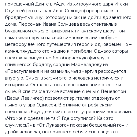
помещенный Данте в «Ад». Из хитроумного царя Итаки
Одиссей (его сыграл Иван Солнцев) превратился в
бродягу-пьяницу, которому никак не дойти до заветного
дома. Персонаж Ивана Солнцева весь спектакль в
буквальном смысле привязан к гигантскому шару – он
наматывает круги на свой символический глобус –
метафору вечного путешествия героя и одновременно –
камня, тянущего его на дно к погибели. Однако авторы
спектакля рисуют не богоборческую фигуру, а
спившегося бродягу, сродни Мармеладову из
«Преступления и наказания», чья энергия расходуется
впустую. Смысл в жизни этого человека истончился и
испарился. Осталось только воспоминание о жене и
сыне. В спектакле тихие вставные сцены с Пенелопой
(Дарья Левингер) позволяют зрителям отдохнуть от
пьяного угара Одиссея. В отличие от рефлексии
спектакля «Круг девятый» с его внутренними вопросами:
«Что же я сделал не так? Где оступился? Как это
случилось?» в «От Лукавого» показан бесцельный гон и
драйв человека, потерявшего себя и спешащего в