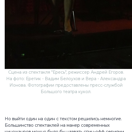
Сцена из спектакля "Ересь", режиссер Андрей Егоров.
На фото: Еретик - Вадим Белоухов и Вера - Александра
Ионова. Фотографии предоставлены пресс-службой
Большого театра кукол.
Но выйти один на один с текстом решились немногие.
Большинство спектаклей на манер современных
киножанров можно было бы назвать спин-офф сериями