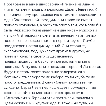
Прозябание в аду в двух сериях «Игнание из Ада» и
«Гигантомахия» показала режиссер Дарья Левингер. К
традиционному представлению о том, что происходит в
Аде «Божественной комедии» они также не имеют
прямого отношения, а рассказывают о том, что могло бы
быть. Режиссер показывает нам два мира – мужской и
женский. В первом – похмельная вечеринка античных
поэтов-гениев, оказавшихся в первом круге – Лимбе –
преддверии настоящих мучений. Они ссорятся,
сквернословят, подшучивают друг над другом, не
понимая, смысла своего существования,
превратившегося в бесконечное воспоминание о
прошлом. В эту компанию попадают герои. И Данте, сам
будучи поэтом, хочет подольше задержаться в
богемной атмосфере то ли кабаре, то ли клуба, то ли
просто предбанника. В саму «баню» попасть им не
суждено. Дарья Левингер исследует промежуточные
состояния. «Изгнание» становится прологом к
«Гигантомахии». Героини этой постановки зависли в
щели между 8 и 9 кругами ада. И тоже – ни туда, ни