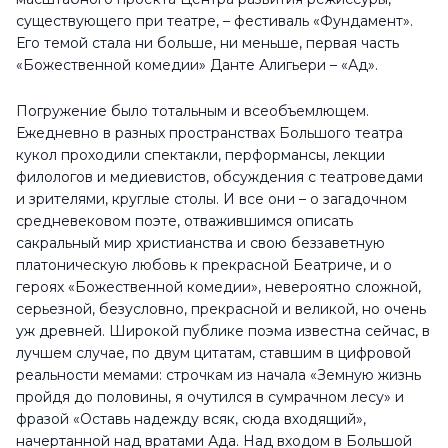
существующего при театре, – фестиваль «Фундамент».
Его темой стала ни больше, ни меньше, первая часть
«Божественной комедии» Данте Алигьери – «Ад».
Погружение было тотальным и всеобъемлющем.
Ежедневно в разных пространствах Большого театра
кукол проходили спектакли, перформансы, лекции
филологов и медиевистов, обсуждения с театроведами
и зрителями, круглые столы. И все они – о загадочном
средневековом поэте, отважившимся описать
сакральный мир христианства и свою беззаветную
платоническую любовь к прекрасной Беатриче, и о
героях «Божественной комедии», невероятно сложной,
серьезной, безусловно, прекрасной и великой, но очень
уж древней. Широкой публике поэма известна сейчас, в
лучшем случае, по двум цитатам, ставшим в цифровой
реальности мемами: строчкам из начала «Земную жизнь
пройдя до половины, я очутился в сумрачном лесу» и
фразой «Оставь надежду всяк, сюда входящий»,
начертанной над вратами Ада. Над входом в Большой