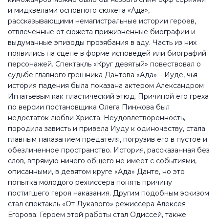
и мидквелами основного сюжета «Ада»,
рассказывающими немагистральные истории героев,
отвлеченные от сюжета прижизненные биографии и
выдуманные эпизоды прозябания в аду. Часть из них
появились на сцене в форме исповедей или биографий
персонажей. Спектакль «Круг девятый» повествовал о
судьбе главного грешника Дантова «Ада» – Иуде, чья
история падения была показана актером Александром
Игнатьевым как пластический этюд. Причиной его греха
по версии постановщика Олега Пинжова был
недостаток любви Христа. Неудовлетворенность,
породила зависть и привела Иуду к одиночеству, стала
главным наказанием предателя, погрузив его в пустое и
обезличенное пространство. История, рассказанная без
слов, впрямую ничего общего не имеет с событиями,
описанными, в девятом круге «Ада» Данте, но это
попытка молодого режиссера понять причину
постигшего героя наказания. Другим подобным эскизом
стал спектакль «От Лукавого» режиссера Алексея
Егорова. Героем этой работы стал Одиссей, также