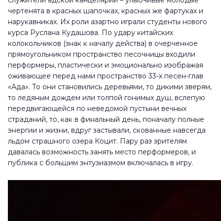
служители адской канцелярии – улыбчивые молодые
чертенята в красных шапочках, красных же фартуках и
нарукавниках. Их роли азартно играли студенты нового
курса Руслана Кудашова. По удару китайских
колокольчиков (знак к началу действа) в очерченное
прямоугольником пространство песочницы входили
перформеры, пластически и эмоционально изображая
оживающее перед нами пространство 33-х песен-глав
«Ада». То они становились деревьями, то дикими зверям,
то ледяным дождем или толпой гонимых душ, вслепую
передвигающейся по неведомой пустыни вечных
страданий, то, как в финальный день, поначалу полные
энергии и жизни, вдруг застывали, скованные навсегда
льдом страшного озера Коцит. Пару раз зрителям
давалась возможность занять место перформеров, и
публика с большим энтузиазмом включалась в игру.