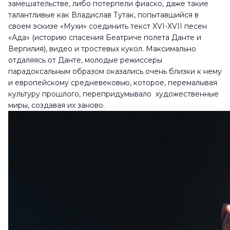
замешательстве, либо потерпели фиаско, даже такие
талантливые как Владислав Тутак, попытавшийся в
своем эскизе «Мухи» соединить текст XVI-XVII песен
«Ада» (историю спасения Беатриче полета Данте и
Вергилия), видео и тростевых кукол. Максимально
отдаляясь от Данте, молодые режиссеры
парадоксальным образом оказались очень близки к нему
и европейскому средневековью, которое, перемалывая
культуру прошлого, перепридумывало художественные
миры, создавая их заново.