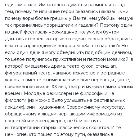
едином стиле. Им хотелось думать и размышлять над
тем, почему те или иные герои оказались наказанными,
почему воры более грешны у Данте, чем убийцы, чем уж
так провинились прорицатели и гадалки? Поэтому один
из дней фестиваля неожиданно получился бунтом
Дантовых героев, которые со сцены словно обращались
в зал со справедливым вопросом: «За что нас так?» Но
если один день я могу объединить под общим девизом,
то целое получилось прихотливой и пестрой мозаикой, в
которой смешались драма, театр кукол, стенд-ап,
фигуративный театр, наивное искусство и эстрадные
жанры, а вместе с ними классические переводы Данте,
современная жизнь, ХХ век, театр и музыка самых разных
времен. Молодые режиссеры не философы и не
филологи (их можно было услышать на фестивальных
лекциях), они – художники. Современному искусству,
обращенному к людям, черпающим информацию из
соцсетей и мессенджеров, не близок путь
интерпретации старых классических сюжетов. И те
немногие, кто пошел по этому пути, оказались в