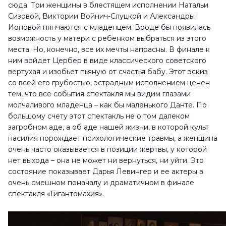
сюда. Три женщины в блестящем исполнении Натальи
Сизовой, Виктории Войнич-Слуцкой и Александры
Ионовой нянчаются с младенцем. Вроде бы появилась
возможность у матери с ребенком выбраться из этого
места. Но, конечно, все их мечты напрасны. В финале к
ним войдет Цербер в виде классического советского
вертухая и изобьет пьяную от счастья бабу. Этот эскиз
со всей его грубостью, эстрадным исполнением ценен
тем, что все события спектакля мы видим глазами
молчаливого младенца – как бы маленького Данте. По
большому счету этот спектакль не о том далеком
загробном аде, а об аде нашей жизни, в которой культ
насилия порождает психологические травмы, а женщина
очень часто оказывается в позиции жертвы, у которой
нет выхода – она не может ни вернуться, ни уйти. Это
состояние показывает Дарья Левингер и ее актеры в
очень смешном поначалу и драматичном в финале
спектакля «Гигантомахия».