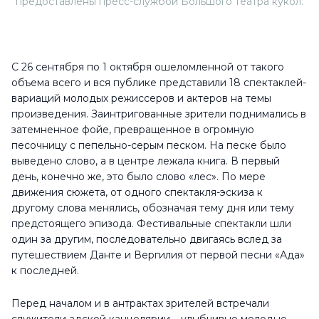
предоставлены пресс-службой Большого театра кукол.
С 26 сентября по 1 октября ошеломленной от такого
объема всего и вся публике представили 18 спектаклей-
вариаций молодых режиссеров и актеров на темы
произведения. Заинтригованные зрители поднимались в
затемненное фойе, превращенное в огромную
песочницу с пепельно-серым песком. На песке было
выведено слово, а в центре лежала книга. В первый
день, конечно же, это было слово «лес». По мере
движения сюжета, от одного спектакля-эскиза к
другому слова менялись, обозначая тему дня или тему
предстоящего эпизода. Фестивальные спектакли шли
один за другим, последовательно двигаясь вслед за
путешествием Данте и Вергилия от первой песни «Ада»
к последней.
Перед началом и в антрактах зрителей встречали