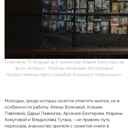
Спектакль "О бедный дух", режиссер Мария Хомутова, на
фото: Актриса - Любовь Яковлева. Фотографии
предоставлены пресс-службой Большого театра кукол.
Молодых, среди которых хочется отметить многих, но в
особенности работы: Алены Волковой, Ксении
Павловой, Дарьи Левингер, Арсения Бехтерева, Марины
Хомутовой и Владислава Тутака, – не привлек путь
пересказа, знакомство зрителя с сюжетом книги в