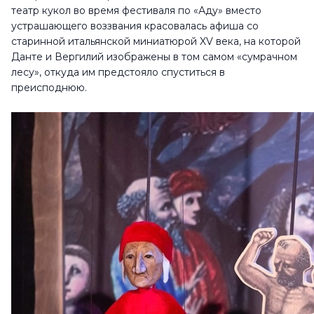
театр кукол во время фестиваля по «Аду» вместо
устрашающего воззвания красовалась афиша со
старинной итальянской миниатюрой XV века, на которой
Данте и Вергилий изображены в том самом «сумрачном
лесу», откуда им предстояло спуститься в
преисподнюю.