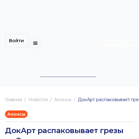
Многомерность
Кинокарта
культуры
Петербурга
Уличные
Медиацентр
выступления
Войти
Календарь
Куда
Версия для
слабовидящи
событий
пойти
Cотрудничество
Инклюзия
Билеты
Конкурсы
Главная
Новоcти
Анонсы
ДокАрт распаковывает гре
Анонсы
ДокАрт распаковывает грезы