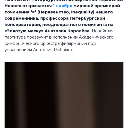
Новое» открывается
1 ноября
мировой премьерой
сочинения *≠* (Неравенство, Inequality) нашего
современника, профессора Петербургской
консерватории, неоднократного номинанта на
«Золотую маску» Анатолия Королёва.
Новейшая
партитура прозвучит в исполнении Академического
симфонического оркестра филармонии под
управлением Анатолия Рыбалко.