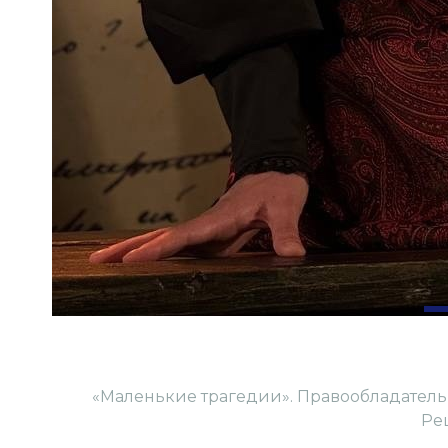
«Маленькие трагедии». Правообладател
Ре