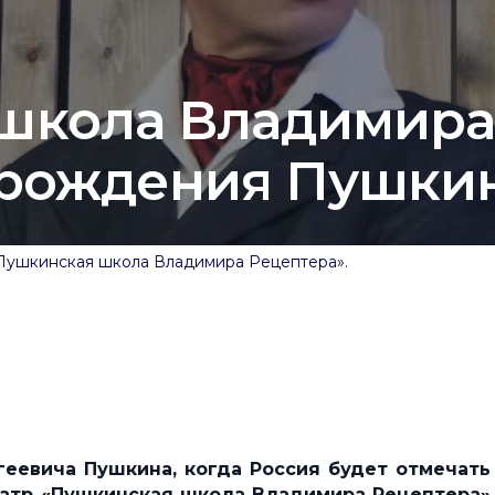
школа Владимира
 рождения Пушки
«Пушкинская школа Владимира Рецептера».
еевича Пушкина, когда Россия будет отмечать
еатр «Пушкинская школа Владимира Рецептера»