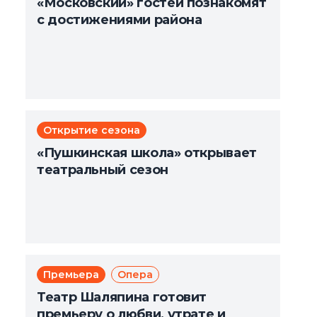
«Московский» гостей познакомят
с достижениями района
Открытие сезона
«Пушкинская школа» открывает
театральный сезон
Премьера
Опера
Театр Шаляпина готовит
премьеру о любви, утрате и