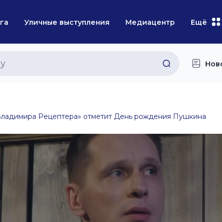
га
Уличные выступления
Медиацентр
Ещё
Нов
Владимира Рецептера» отметит День рождения Пушкина