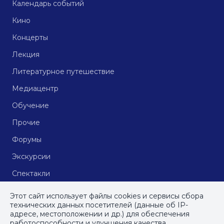
Календарь событий
Кино
Концерты
Лекция
Литературное путешествие
Медиацентр
Обучение
Прочие
Форумы
Экскурсии
Спектакли
Кинопоказы
Этот сайт использует файлы cookies и сервисы сбора
технических данных посетителей (данные об IP-
адресе, местоположении и др.) для обеспечения
работоспособности и улучшения качества