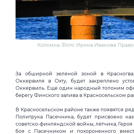
Коломна. Фото: Ирина Иванова. Право
За обширной зелёной зоной в Красногва
Оккервиля в Охту, будет закреплено уст
Оккервиль. Ещё один народный топоним офо
берегу Финского залива в Красносельском ра
В Красносельском районе также появятся ряд
Политрука Пасечника, будет присвоено наз
советско-финляндской войны, лётчика, Героя
боя с Пасечником и похороненного вмест