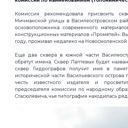
комиссии по наименованиям (Топонимичес
Комиссия рекомендовала присвоить ск
Мичманской улицы в Василеостровском райо
основоположника современного материало
конструкционных материалов «Прометей». Вы
году, проживал недалеко на Новосмоленской
Ещё два сквера в южной части Василеост
обретут имена. Сквер Лаптевых будет назва
сквер Гидрографов получит имя в памят
исторической части Васильевского острова 
честь известного издателя и просветит
председателя комиссии по народному обра
Стасюлевича, чья типография находилась рядо