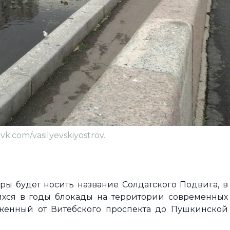
k.com/vasilyevskiyostrov.
ы будет носить название Солдатского Подвига, в
ихся в годы блокады на территории современных
женный от Витебского проспекта до Пушкинской