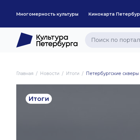
Многомерность культуры
Кинокарта Петербур
Главная
Новоcти
Итоги
Петербургские скверы 
Итоги