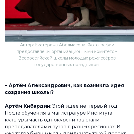
Автор: Екатерина Аболмасова. Фотографии
предоставлены организационными комитетом
Всероссийской школы молодых режиссёров
государственных праздников.
– Артём Александрович, как возникла идея
создания школы?
Артём Кибардин
: Этой идее не первый год.
После обучения в магистратуре Института
культуры часть однокурсников стали
преподавателями вузов в разных регионах. И
уже тогда были мысли придумать такой проект,