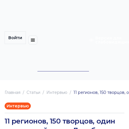
Многомерность
Кинокарта
культуры
Петербурга
Уличные
Медиацентр
выступления
Войти
Календарь
Куда
Версия для
слабовидящи
событий
пойти
Cотрудничество
Инклюзия
Билеты
Конкурсы
Главная
Статьи
Интервью
11 регионов, 150 творцов
Интервью
11 регионов, 150 творцов, один