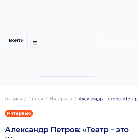
Многомерность
Кинокарта
культуры
Петербурга
Уличные
Медиацентр
выступления
Войти
Календарь
Куда
Версия для
слабовидящи
событий
пойти
Cотрудничество
Инклюзия
Билеты
Конкурсы
Главная
Статьи
Интервью
Александр Петров: «Театр
Интервью
Александр Петров: «Театр – это