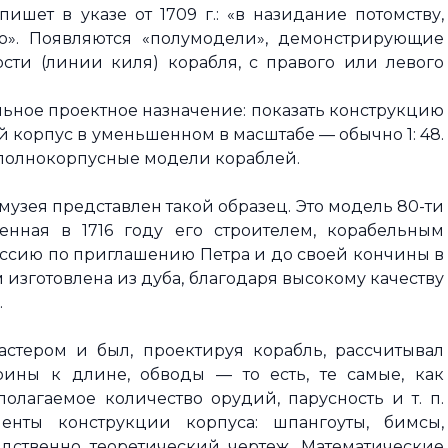
ишет в указе от 1709 г.: «в назидание потомству,
о». Появляются «полумодели», демонстрирующие
сти (линии киля) корабля, с правого или левого
ьное проектное назначение: показать конструкцию
й корпус в уменьшенном в масштабе — обычно 1: 48.
 полнокорпусные модели кораблей.
узея представлен такой образец. Это модель 80-ти
енная в 1716 году его строителем, корабельным
ссию по приглашению Петра и до своей кончины в
 изготовлена из дуба, благодаря высокому качеству
.
астером и был, проектируя корабль, рассчитывал
ины к длине, обводы — то есть, те самые, как
олагаемое количество орудий, парусность и т. п.
нты конструкции корпуса: шпангоуты, бимсы,
дственно теоретический чертеж. Математические