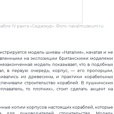
абля IV ранга «Седжмур». Фото: navalmuseum.ru
нстрируется модель шнявы «Наталия», начатая и не
тавленными на экспозиции британскими моделями
а незаконченная модель показывает, что в подобных
ал, в первую очередь, корпус, — его пропорции,
ливались из древесины, и практики корабельных
еспечивали строительство кораблей. В пушкинских
плаватель, то плотник», стоит сделать акцент на
ные копии корпусов настоящих кораблей, которые
м для руководителей строительства. Модель