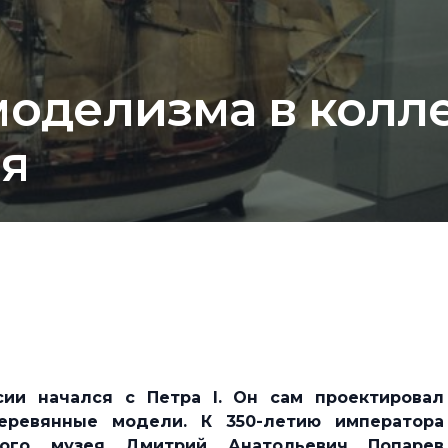
моделизма в колл
ея
ии начался с Петра I. Он сам проектировал
еревянные модели. К 350-летию императора
ского музея Дмитрий Анатольевич Попарев