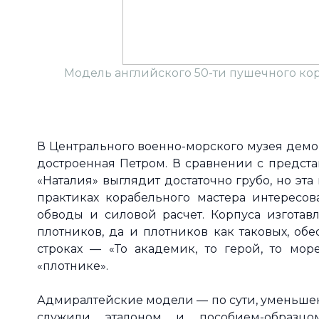
Модель английского 50-ти пушечного кор
В Центрального военно-морского музея демо
достроенная Петром. В сравнении с предс
«Наталия» выглядит достаточно грубо, но эт
практиках корабельного мастера интересов
обводы и силовой расчет. Корпуса изготав
плотников, да и плотников как таковых, об
строках — «То академик, то герой, то море
«плотнике».
Адмиралтейские модели — по сути, уменьшен
служили эталоном и пособием-образцо