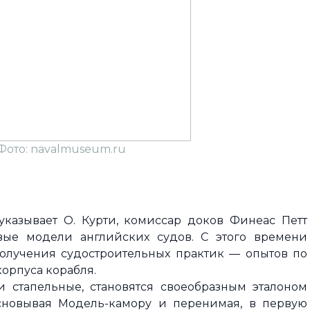
 Фото: navalmuseum.ru
 указывает О. Курти, комиссар доков Финеас Петт
вые модели английских судов. С этого времени
получения судостроительных практик — опытов по
орпуса корабля.
 стапельные, становятся своеобразным эталоном
основывая Модель-камору и перенимая, в первую