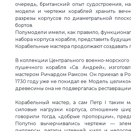
очередь, британский опыт судостроения, нап
модели и чертежи кораблей хранить вечн
разрезы корпусов по диаметральной плоско
бортов.
Полумодели имели, как правило, функционал
набора корпуса корабля, представить будущи
Корабельные мастера продолжают создавать
В коллекции Центрального военно-морского м
пушечного корабля «Св. Андрей», изготовл
мастером Ричардом Рамсом. Он приехал в Ро
1730 году уже не покидал ее. Модель целиком
древесины она не подвергалась реставрации
Корабельный мастер, а сам Петр I таким м
силовые нагрузки корпуса, отношение шир
говорили тогда, «добрые пропорции», предп
Попутно вычерчивались чертежи — элеме
пиллерсы, детали штевней, киля и непосре