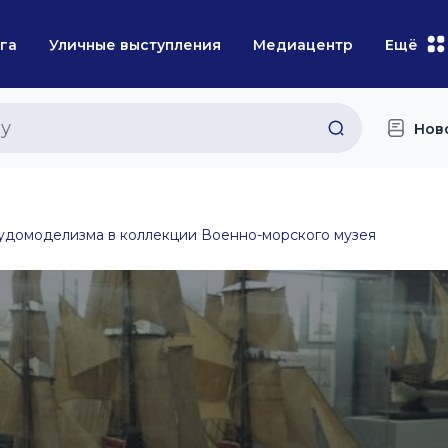
га
Уличные выступления
Медиацентр
Ещё
Нов
удомоделизма в коллекции Военно-морского музея